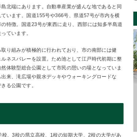
半島北端にあります。自動車産業が盛んな地であると同
います。国道155号や366号、県道57号が市内を横
の特徴。国道23号が東西に走り、西部には知多半島道
走っています。
る取り組みが積極的に行われており、市の南部には健
ェルネスバレーを設置。ため池として江戸時代初期に整
自然体験型総合公園として市民の憩いの場となっていま
も出来、滝広場や親水デッキやウォーキングロードな
できる公園です。
学校、3校の県立高校、1校の短期大学、2校の大学があ