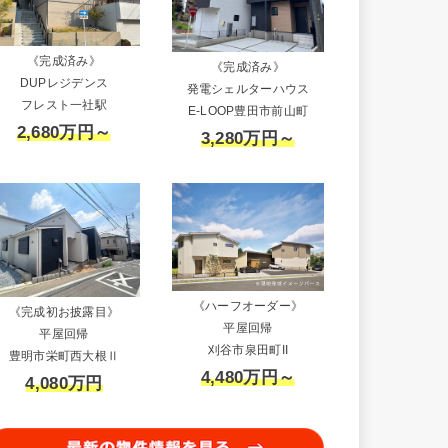
《完成済み》
《完成済み》
DUPレジデンス
発電シェルターハウス
フレスト一社駅
E-LOOP豊田市前山町
2,680万円～
3,280万円～
《ハーフオーダー》
《完成初お披露目》
平屋回帰
平屋回帰
刈谷市泉田町II
豊明市栄町西大根Ⅱ
4,480万円～
4,080万円