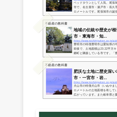
ベッドタウンとして人気、尾張
市で、名古屋市・瀬戸市・長久手市
ロメートルです。尾張旭市の誕生は
不動産の教科書
地域の伝統や歴史が根
市・東海市・知...
https://www.toshinjyuken.co.jp/
豊明市の特徴豊明市は愛知県の
前後で、土地面積は23.22平
郷町と隣接している市です。「豊
不動産の教科書
肥沃な土地に歴史深い
市・一宮市・岩...
https://www.toshinjyuken.co.jp/
犬山市の特徴犬山市（いぬやまし）
ロメートルの土地面積を有して
広がっています。また岐阜県と愛