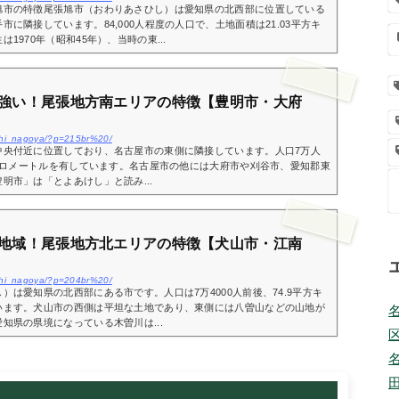
旭市の特徴尾張旭市（おわりあさひし）は愛知県の北西部に位置している
に隣接しています。84,000人程度の人口で、土地面積は21.03平方キ
1970年（昭和45年）、当時の東...
強い！尾張地方南エリアの特徴【豊明市・大府
aichi_nagoya/?p=215br%20/
中央付近に位置しており、名古屋市の東側に隣接しています。人口7万人
方キロメートルを有しています。名古屋市の他には大府市や刈谷市、愛知郡東
明市」は「とよあけし」と読み...
地域！尾張地方北エリアの特徴【犬山市・江南
aichi_nagoya/?p=204br%20/
は愛知県の北西部にある市です。人口は7万4000人前後、74.9平方キ
います。犬山市の西側は平坦な土地であり、東側には八曽山などの山地が
知県の県境になっている木曽川は...