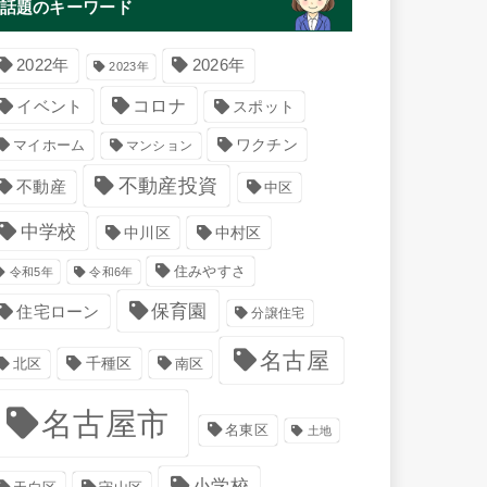
話題のキーワード
2022年
2026年
2023年
コロナ
イベント
スポット
マイホーム
ワクチン
マンション
不動産投資
不動産
中区
中学校
中川区
中村区
住みやすさ
令和5年
令和6年
保育園
住宅ローン
分譲住宅
名古屋
千種区
南区
北区
名古屋市
名東区
土地
小学校