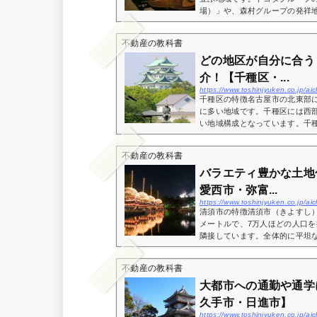
場）」や、森村グループの発祥地
不動産の教科書
どの地区が自分に合う
介！【千種区・...
https://www.toshinjyuken.co.jp/
千種区の特徴名古屋市の北東部
に多い地域です。千種区には西
い地域構成となっています。千種
不動産の教科書
バラエティ豊かな土地
愛西市・弥富...
https://www.toshinjyuken.co.jp/
清須市の特徴清須市（きよすし）
メートルで、7万人ほどの人口
隣接しています。全体的に平坦な
不動産の教科書
大都市への通勤や通学
久手市・日進市】
https://www.toshinjyuken.co.jp/