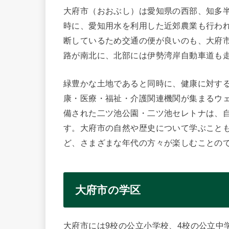
大府市（おおぶし）は愛知県の西部、知多
時に、愛知用水を利用した近郊農業も行われて
断しているため交通の便が良いのも、大府市
路が南北に、北部には伊勢湾岸自動車道も
緑豊かな土地であると同時に、健康に対す
康・医療・福祉・介護関連機関が集まるウ
備された二ツ池公園・二ツ池セレトナは、
す。大府市の自然や歴史について学ぶこと
ど、さまざまな年代の方々が楽しむことの
大府市の学区
大府市には9校の公立小学校、4校の公立中