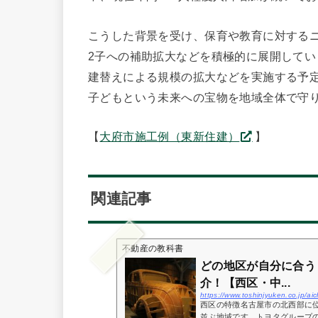
こうした背景を受け、保育や教育に対する
2子への補助拡大などを積極的に展開して
建替えによる規模の拡大などを実施する予
子どもという未来への宝物を地域全体で守
【
大府市施工例（東新住建）
】
関連記事
不動産の教科書
どの地区が自分に合う
介！【西区・中...
https://www.toshinjyuken.co.jp/
西区の特徴名古屋市の北西部に
並ぶ地域です。トヨタグループ