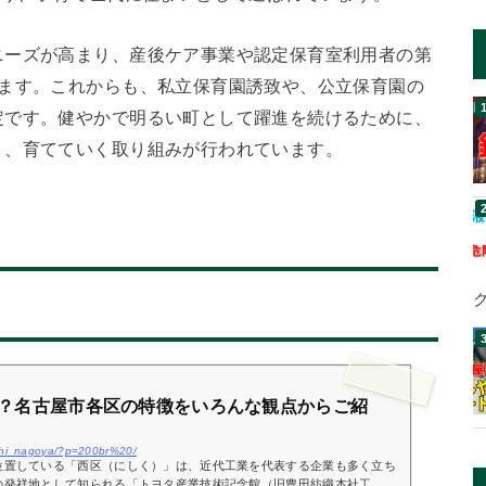
ニーズが高まり、産後ケア事業や認定保育室利用者の第
います。これからも、私立保育園誘致や、公立保育園の
定です。健やかで明るい町として躍進を続けるために、
り、育てていく取り組みが行われています。
？名古屋市各区の特徴をいろんな観点からご紹
aichi_nagoya/?p=200br%20/
位置している「西区（にしく）」は、近代工業を代表する企業も多く立ち
の発祥地として知られる「トヨタ産業技術記念館（旧豊田紡織本社工