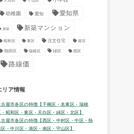
天白区
守山区
愛知県
幼稚園
愛知
新築マンション
新築
注文住宅
港区
昭和区
東区
緑区
熱田区
瑞穂区
西区
路線価
エリア情報
名古屋市各区の特徴【千種区・名東区・瑞穂
区・昭和区・東区・天白区・緑区・北区】
名古屋市各区の特徴【西区・中村区・中区・熱
田区・中川区・港区・南区・守山区】