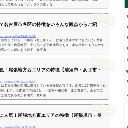
として知られる「ノリタケの森」な...
？名古屋市各区の特徴をいろんな観点からご紹
aichi_nagoya/?p=196br%20/
に位置している「千種区（ちくさく）」は名古屋市の中でも人口が5番目
部と中部に商業地区、中央部には文教地区があり、家族世帯にも住みやす
区の中央部にある池下、覚王山、...
色！尾張地方西エリアの特徴【清須市・あま市・
aichi_nagoya/?p=211br%20/
は名古屋市の西側に隣接している愛知県の市です。面積は17.35平方キロ
を擁します。名古屋市の他にも、一宮市や稲沢市、北名古屋市、あま市に
土地であるのが特徴で、岐阜県...
に人気！尾張地方東エリアの特徴【尾張旭市・長
aichi_nagoya/?p=207br%20/