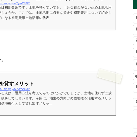
ichi_nagoya/?p=2608
のは初期費用です。土地を持っていても、十分な資金がないため土地活用
でしょうか。ここでは、土地活用に必要な資金や初期費用について紹介し
になる初期費用土地活用の代表...
を。
を貸すメリット
ichi_nagoya/?p=2430
いる人は、運用方法を考えてみてはいかがでしょうか。土地を使わずに放
、損をしてしまいます。今回は、地主の方向けの借地権を活用するメリッ
借地権付として貸し出すメリッ...