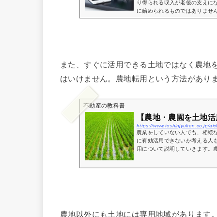
り得られる収入が老後の支えに
に始められるものではありません
また、すぐに活用できる土地ではなく農地
はいけません。農地転用という方法があり
不動産の教科書
【農地・農園を土地活
https://www.toshinjyuken.co.jp/a
農業をしていない人でも、相続
に有効活用できないか考える人
用について説明していきます。農
農地以外にも土地には専用地域があります