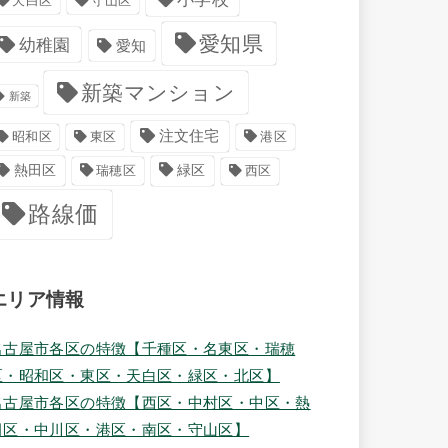
天白区
守山区
愛知県
幼稚園
愛知
新築マンション
新築
注文住宅
港区
昭和区
東区
緑区
熱田区
瑞穂区
西区
路線価
エリア情報
名古屋市各区の特徴【千種区・名東区・瑞穂
区・昭和区・東区・天白区・緑区・北区】
名古屋市各区の特徴【西区・中村区・中区・熱
田区・中川区・港区・南区・守山区】