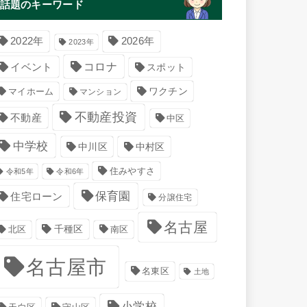
話題のキーワード
2022年
2026年
2023年
コロナ
イベント
スポット
マイホーム
ワクチン
マンション
不動産投資
不動産
中区
中学校
中川区
中村区
住みやすさ
令和5年
令和6年
保育園
住宅ローン
分譲住宅
名古屋
千種区
南区
北区
名古屋市
名東区
土地
小学校