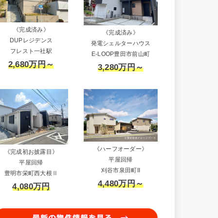
《完成済み》
《完成済み》
DUPレジデンス
発電シェルターハウス
フレスト一社駅
E-LOOP豊田市前山町
2,680万円～
3,280万円～
《ハーフオーダー》
《完成初お披露目》
平屋回帰
平屋回帰
刈谷市泉田町II
豊明市栄町西大根Ⅱ
4,480万円～
4,080万円