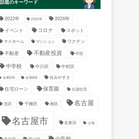
話題のキーワード
2022年
2026年
2023年
コロナ
イベント
スポット
マイホーム
ワクチン
マンション
不動産投資
不動産
中区
中学校
中川区
中村区
住みやすさ
令和5年
令和6年
保育園
住宅ローン
分譲住宅
名古屋
千種区
南区
北区
名古屋市
名東区
土地
小学校