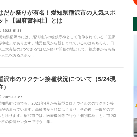
はだか祭りが有名！愛知県稲沢市の人気スポ
ット【国府宮神社】とは
2022.01.11
愛知県稲沢市には、尾張地方の総鎮守神として信仰されている「国府
宮神社」があります。地元住民から親しまれているのはもちろん、日
本三大奇祭の1つである“はだか祭り”開催の地として、観光客からも高
い人気を誇るスポッ...
稲沢市のワクチン接種状況について（5/24現
在）
2021.05.27
愛知県稲沢市でも、2021年4月から新型コロナウイルスのワクチン接
種が始まっています。高齢者から順にはじまり、その後、一般的の方
へと移ります。稲沢市では、医療機関等で行う「個別接種」と、市内3
か所の保健センターで行う「集...