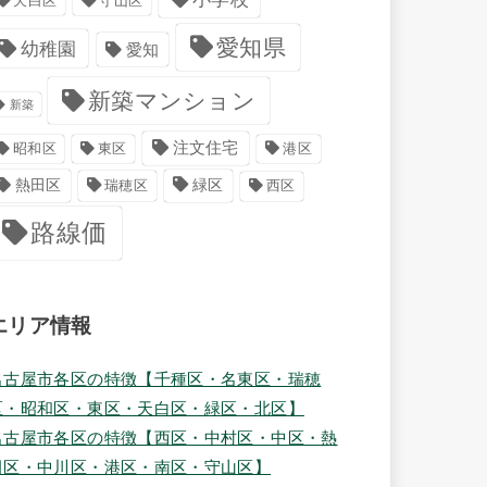
天白区
守山区
愛知県
幼稚園
愛知
新築マンション
新築
注文住宅
港区
昭和区
東区
緑区
熱田区
瑞穂区
西区
路線価
エリア情報
名古屋市各区の特徴【千種区・名東区・瑞穂
区・昭和区・東区・天白区・緑区・北区】
名古屋市各区の特徴【西区・中村区・中区・熱
田区・中川区・港区・南区・守山区】