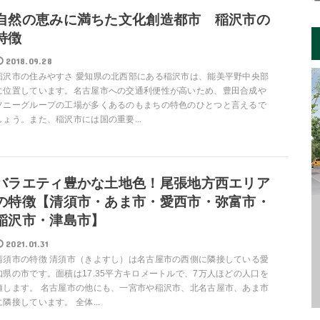
自然の恵みに満ちた文化創造都市 稲沢市の
特徴
2018.09.28
稲沢市の住みやすさ 愛知県の北西部にある稲沢市は、能美平野中央部
に位置しています。名古屋市への交通利便性が高いため、豊田合成や
ソニーグループの工場が多くあるのもまちの特色のひとつと言えるで
しょう。また、稲沢市には国の重要...
バラエティ豊かな土地色！尾張地方西エリア
の特徴【清須市・あま市・愛西市・弥富市・
稲沢市・津島市】
2021.01.31
清須市の特徴 清須市（きよすし）は名古屋市の西側に隣接している愛
知県の市です。面積は17.35平方キロメートルで、7万人ほどの人口を
擁します。 名古屋市の他にも、一宮市や稲沢市、北名古屋市、あま市
に隣接しています。 全体...