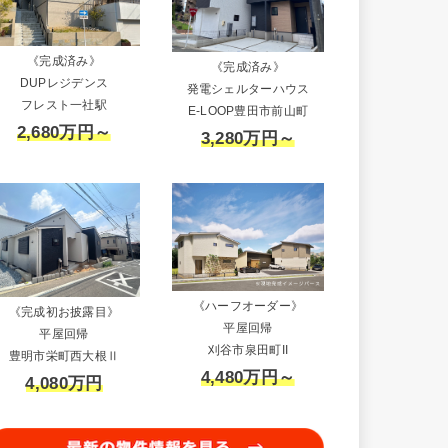
《完成済み》
《完成済み》
DUPレジデンス
発電シェルターハウス
フレスト一社駅
E-LOOP豊田市前山町
2,680万円～
3,280万円～
《ハーフオーダー》
《完成初お披露目》
平屋回帰
平屋回帰
刈谷市泉田町II
豊明市栄町西大根Ⅱ
4,480万円～
4,080万円