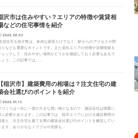
稲沢市は住みやすい？エリアの特徴や賃貸相
場などの住宅事情を紹介
2022.02.03
賃貸住宅を探す際は、単純な家賃だけでなく、駅からのアクセスや間
取りなども重要なポイントです。また居住エリアの特徴や近隣情報を
チェックして、住みやすい場所かどうかを確認しておく必要もあるで
しょう。この記事では、...
【稲沢市】建築費用の相場は？注文住宅の建
築会社選びのポイントを紹介
2022.01.13
家づくりは一生に一度の大きな買い物となるので、建設会社は慎重に
選ぶ必要があります。この記事では、稲沢エリアにおける建設費用の
相場と、注文住宅を建てる際の建築会社選びのポイントを解説してい
きます。ありがちなトラブルや見積も...