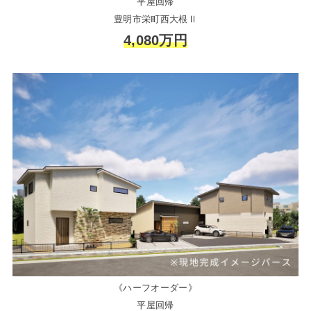
平屋回帰
豊明市栄町西大根Ⅱ
4,080万円
《ハーフオーダー》
平屋回帰