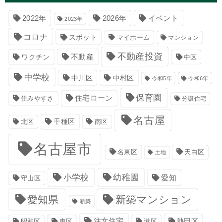
イベント
2022年
2026年
2023年
コロナ
スポット
マイホーム
マンション
不動産投資
不動産
ワクチン
中区
中学校
中川区
中村区
令和5年
令和6年
保育園
住宅ローン
住みやすさ
分譲住宅
名古屋
千種区
南区
北区
名古屋市
名東区
天白区
土地
小学校
幼稚園
愛知
守山区
愛知県
新築マンション
新築
注文住宅
港区
熱田区
昭和区
東区