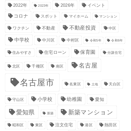
イベント
2022年
2026年
2023年
コロナ
スポット
マイホーム
マンション
不動産投資
不動産
ワクチン
中区
中学校
中川区
中村区
令和5年
令和6年
保育園
住宅ローン
住みやすさ
分譲住宅
名古屋
千種区
南区
北区
名古屋市
名東区
天白区
土地
小学校
幼稚園
愛知
守山区
愛知県
新築マンション
新築
注文住宅
港区
熱田区
昭和区
東区