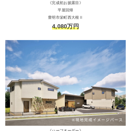
《完成初お披露目》
平屋回帰
豊明市栄町西大根Ⅱ
4,080万円
《ハーフオーダー》