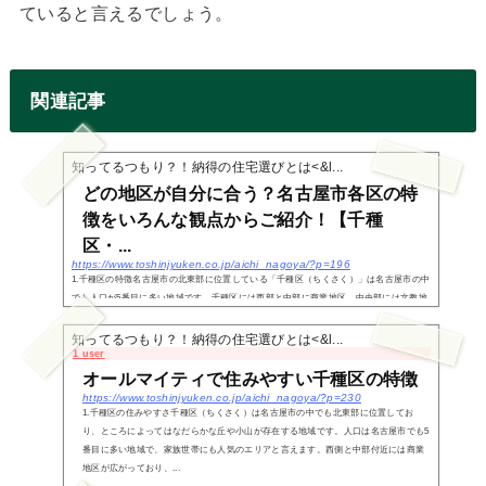
ていると言えるでしょう。
関連記事
知ってるつもり？！納得の住宅選びとは<&l...
どの地区が自分に合う？名古屋市各区の特
徴をいろんな観点からご紹介！【千種
区・...
https://www.toshinjyuken.co.jp/aichi_nagoya/?p=196
1.千種区の特徴名古屋市の北東部に位置している「千種区（ちくさく）」は名古屋市の中
でも人口が5番目に多い地域です。千種区には西部と中部に商業地区、中央部には文教地
区があり、家族世帯にも住みやすい地域構成となっています。千種区の中央部にある池
下、覚王山...
知ってるつもり？！納得の住宅選びとは<&l...
1 user
オールマイティで住みやすい千種区の特徴
https://www.toshinjyuken.co.jp/aichi_nagoya/?p=230
1.千種区の住みやすさ千種区（ちくさく）は名古屋市の中でも北東部に位置してお
り、ところによってはなだらかな丘や小山が存在する地域です。人口は名古屋市でも5
番目に多い地域で、家族世帯にも人気のエリアと言えます。西側と中部付近には商業
地区が広がっており、...