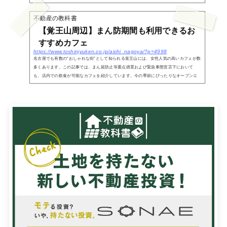
不動産の教科書
【覚王山周辺】まん防期間も利用できるお
すすめカフェ
https://www.toshinjyuken.co.jp/aichi_nagoya/?p=4998
名古屋でも有数の“おしゃれな街”として知られる覚王山には、女性人気の高いカフェが数
多くあります。この記事では、まん延防止等重点措置および緊急事態宣言下において
も、店内での飲食が可能なカフェを紹介しています。今の季節にぴったりなオープンエ
アのカフェも...