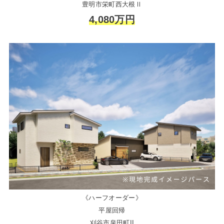
豊明市栄町西大根Ⅱ
4,080万円
《ハーフオーダー》
平屋回帰
刈谷市泉田町II