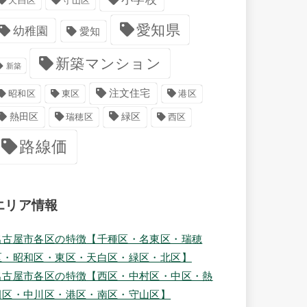
天白区
守山区
愛知県
幼稚園
愛知
新築マンション
新築
注文住宅
港区
昭和区
東区
緑区
熱田区
瑞穂区
西区
路線価
エリア情報
名古屋市各区の特徴【千種区・名東区・瑞穂
区・昭和区・東区・天白区・緑区・北区】
名古屋市各区の特徴【西区・中村区・中区・熱
田区・中川区・港区・南区・守山区】