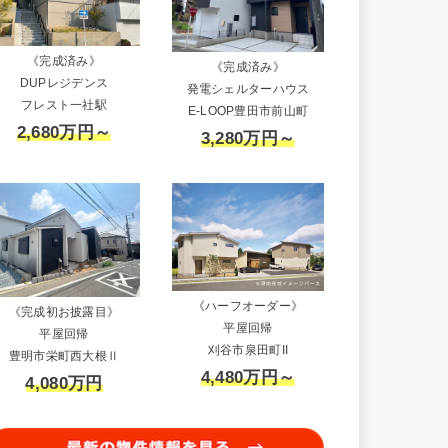
《完成済み》
《完成済み》
DUPレジデンス
発電シェルターハウス
フレスト一社駅
E-LOOP豊田市前山町
2,680万円～
3,280万円～
《ハーフオーダー》
《完成初お披露目》
平屋回帰
平屋回帰
刈谷市泉田町II
豊明市栄町西大根Ⅱ
4,480万円～
4,080万円