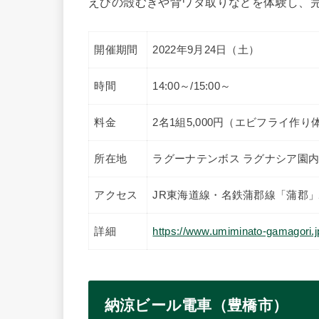
えびの殻むきや背ワタ取りなどを体験し、
開催期間
2022年9月24日（土）
時間
14:00～/15:00～
料金
2名1組5,000円（エビフライ
所在地
ラグーナテンボス ラグナシア園内
アクセス
JR東海道線・名鉄蒲郡線「蒲郡」
詳細
https://www.umiminato-gamagori.j
納涼ビール電車（豊橋市）