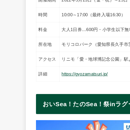
時間
10:00～17:00（最終入場16:30）
料金
大人1日券…600円・小学生以下無
所在地
モリコロパーク（愛知県長久手市茨ケ
アクセス
リニモ「愛・地球博記念公園」駅
詳細
https://gyozamatsuri.jp/
おいSea！たのSea！祭in