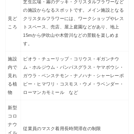
芝生広場・霧のデッキ・クリスタルフラワーなど
の施設からなるスポットです。メイン施設となる
見ど
クリスタルフラワーには、ワークショップやレス
ころ
トスペース、売店、屋上庭園などがあり、地上
15mから伊吹山や木曽川などの景観を楽しめま
す。
施設
ビオラ・チューリップ・コリウス・ギガンチウ
内で
ム・ホルジウム・パンパスグラス・ヤマボウシ・
見れ
ガウラ・ベンステモン・ナノハナ・シャーレーポ
る植
ピー・ヒマワリ・コスモス・ウメ・ラベンダー・
物
ローマンカモミール など
新型
コロ
ナウ
従業員のマスク着用長時間滞在の制限
イル