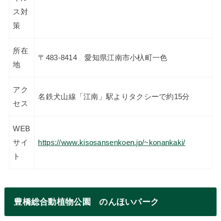
ス対
策
所在
〒483-8414 愛知県江南市小杁町一色
地
アク
名鉄犬山線「江南」駅よりタクシーで約15分
セス
WEB
サイ
https://www.kisosansenkoen.jp/~konankaki/
ト
豊橋総合動植物公園 のんほいパーク