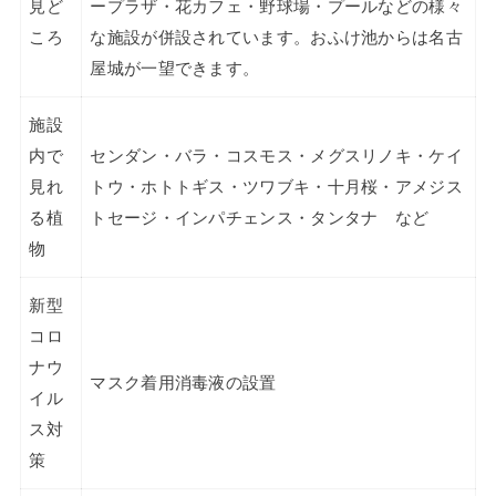
見ど
ープラザ・花カフェ・野球場・プールなどの様々
ころ
な施設が併設されています。おふけ池からは名古
屋城が一望できます。
施設
内で
センダン・バラ・コスモス・メグスリノキ・ケイ
見れ
トウ・ホトトギス・ツワブキ・十月桜・アメジス
る植
トセージ・インパチェンス・タンタナ など
物
新型
コロ
ナウ
マスク着用消毒液の設置
イル
ス対
策