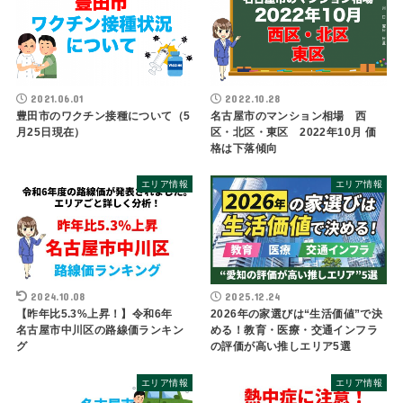
2021.06.01
2022.10.28
豊田市のワクチン接種について（5
名古屋市のマンション相場 西
月25日現在）
区・北区・東区 2022年10月 価
格は下落傾向
エリア情報
エリア情報
2024.10.08
2025.12.24
【昨年比5.3%上昇！】令和6年
2026年の家選びは“生活価値”で決
名古屋市中川区の路線価ランキン
める！教育・医療・交通インフラ
グ
の評価が高い推しエリア5選
エリア情報
エリア情報