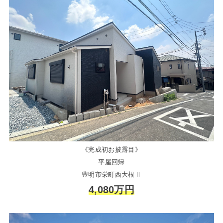
《完成初お披露目》
平屋回帰
豊明市栄町西大根Ⅱ
4,080万円