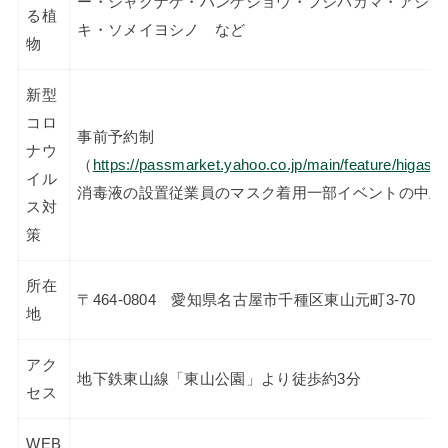
ー・シャクナゲ・ハンゲショウ・フジバカマ・アジサ
る植
キ・ソメイヨシノ など
物
新型
コロ
事前予約制
ナウ
（
https://passmarket.yahoo.co.jp/main/feature/higash
イル
消毒液の設置従業員のマスク着用一部イベントの中止
ス対
策
所在
〒464-0804 愛知県名古屋市千種区東山元町3-70
地
アク
地下鉄東山線「東山公園」より徒歩約3分
セス
WEB