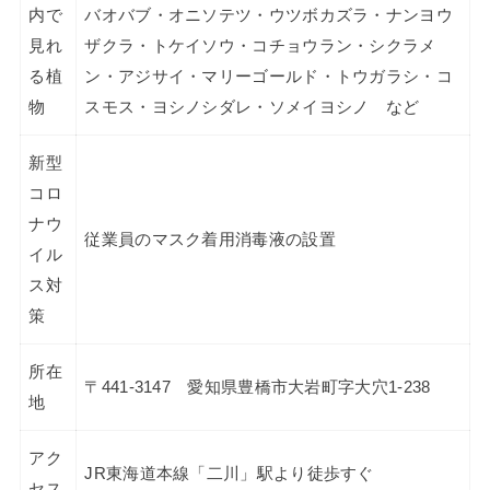
内で
バオバブ・オニソテツ・ウツボカズラ・ナンヨウ
見れ
ザクラ・トケイソウ・コチョウラン・シクラメ
る植
ン・アジサイ・マリーゴールド・トウガラシ・コ
物
スモス・ヨシノシダレ・ソメイヨシノ など
新型
コロ
ナウ
従業員のマスク着用消毒液の設置
イル
ス対
策
所在
〒441-3147 愛知県豊橋市大岩町字大穴1-238
地
アク
JR東海道本線「二川」駅より徒歩すぐ
セス