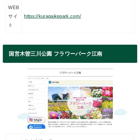
WEB
サイ
https://kuragaikepark.com/
ト
国営木曽三川公園 フラワーパーク江南