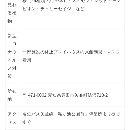
桜（25種類・約70本）・スイセン・レッドキャン
見れ
ピオン・チェリーセイジ など
る植
物
新型
コロ
ナウ
一部施設の休止プレイハウスの入館制限・マスク
イル
着用
ス対
策
所在
〒 471-0002 愛知県豊田市矢並町法沢713-2
地
アク
名鉄バス矢並線「鞍ヶ池公園前」停留所より徒歩
セス
すぐ