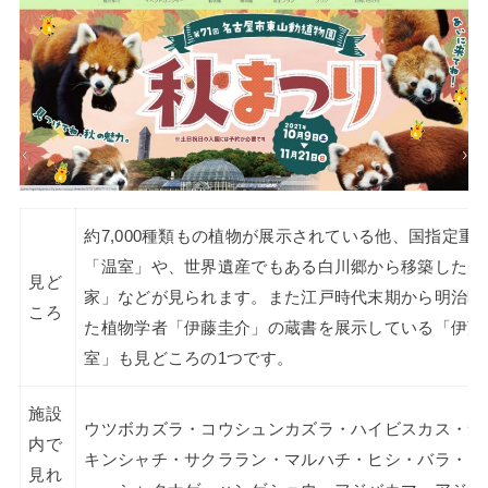
約7,000種類もの植物が展示されている他、国指定重
「温室」や、世界遺産でもある白川郷から移築した「
見ど
家」などが見られます。また江戸時代末期から明治時
ころ
た植物学者「伊藤圭介」の蔵書を展示している「伊藤
室」も見どころの1つです。
施設
ウツボカズラ・コウシュンカズラ・ハイビスカス・サ
内で
キンシャチ・サクララン・マルハチ・ヒシ・バラ・ス
見れ