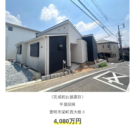
《完成初お披露目》
平屋回帰
豊明市栄町西大根Ⅱ
4,080万円