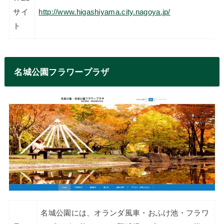
サイ
http://www.higashiyama.city.nagoya.jp/
ト
名城公園フラワープラザ
名城公園には、オランダ風車・おふけ池・フラワ