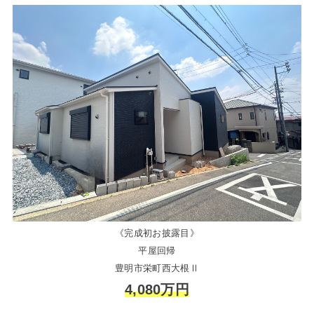
《完成初お披露目》
平屋回帰
豊明市栄町西大根Ⅱ
4,080万円