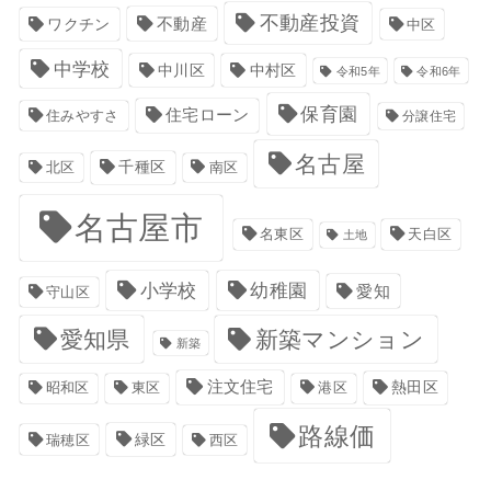
不動産投資
不動産
ワクチン
中区
中学校
中川区
中村区
令和5年
令和6年
保育園
住宅ローン
住みやすさ
分譲住宅
名古屋
千種区
南区
北区
名古屋市
名東区
天白区
土地
小学校
幼稚園
愛知
守山区
愛知県
新築マンション
新築
注文住宅
港区
熱田区
昭和区
東区
路線価
緑区
瑞穂区
西区