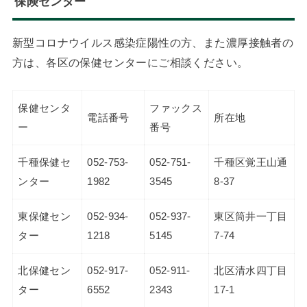
保険センター
新型コロナウイルス感染症陽性の方、また濃厚接触者の
方は、各区の保健センターにご相談ください。
保健センタ
ファックス
電話番号
所在地
ー
番号
千種保健セ
052-753-
052-751-
千種区覚王山通
ンター
1982
3545
8-37
東保健セン
052-934-
052-937-
東区筒井一丁目
ター
1218
5145
7-74
北保健セン
052-917-
052-911-
北区清水四丁目
ター
6552
2343
17-1