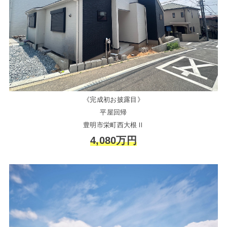
《完成初お披露目》
平屋回帰
豊明市栄町西大根Ⅱ
4,080万円