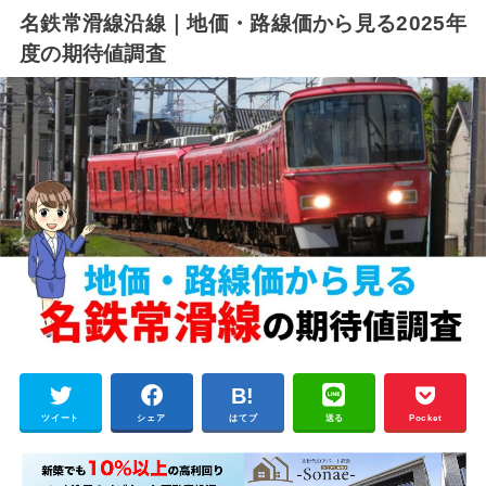
名鉄常滑線沿線｜地価・路線価から見る2025年
度の期待値調査
ツイート
シェア
はてブ
送る
Pocket