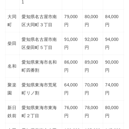
1
大同
愛知県名古屋市南
79,000
80,000
84,000
町
区大同町３丁目
円
円
円
愛知県名古屋市南
91,000
92,000
94,000
柴田
区柴田町５丁目
円
円
円
愛知県東海市名和
86,000
89,000
90,000
名和
町四番割
円
円
円
聚楽
愛知県東海市荒尾
64,000
70,000
74,000
園
町リノ割
円
円
円
新日
愛知県東海市東海
76,000
78,000
80,000
鉄前
町２丁目
円
円
円