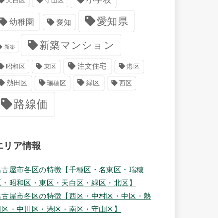
天白区
守山区
愛知県
幼稚園
愛知
新築マンション
新築
注文住宅
港区
昭和区
東区
緑区
熱田区
瑞穂区
西区
路線価
エリア情報
名古屋市各区の特徴【千種区・名東区・瑞穂
区・昭和区・東区・天白区・緑区・北区】
名古屋市各区の特徴【西区・中村区・中区・熱
田区・中川区・港区・南区・守山区】