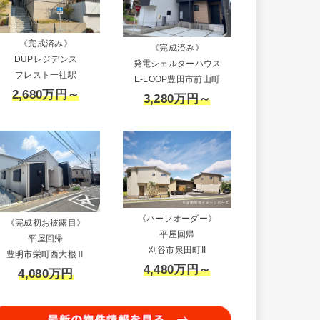
《完成済み》
《完成済み》
DUPレジデンス
発電シェルターハウス
フレスト一社駅
E-LOOP豊田市前山町
2,680万円～
3,280万円～
《ハーフオーダー》
《完成初お披露目》
平屋回帰
平屋回帰
刈谷市泉田町II
豊明市栄町西大根Ⅱ
4,480万円～
4,080万円