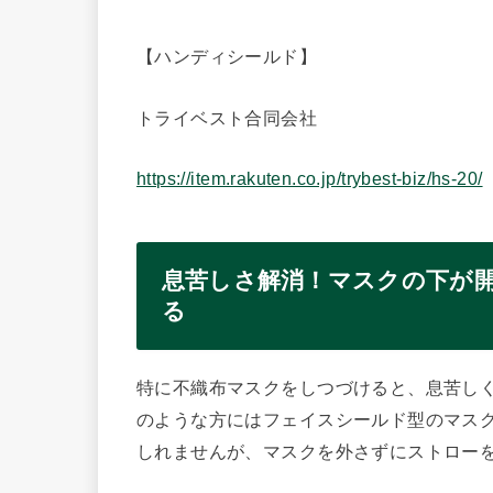
【ハンディシールド】
トライベスト合同会社
https://item.rakuten.co.jp/trybest-biz/hs-20/
息苦しさ解消！マスクの下が
る
特に不織布マスクをしつづけると、息苦し
のような方にはフェイスシールド型のマス
しれませんが、マスクを外さずにストロー