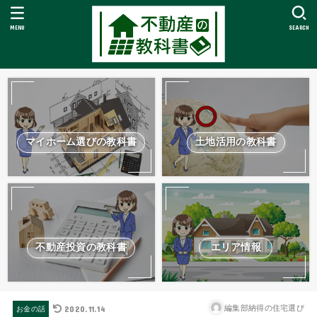
MENU
SEARCH
マイホーム選びの教科書
土地活用の教科書
不動産投資の教科書
エリア情報
2020.11.14
編集部納得の住宅選び
お金の話