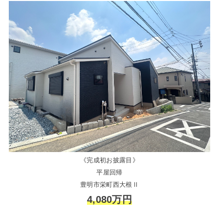
《完成初お披露目》
平屋回帰
豊明市栄町西大根Ⅱ
4,080万円