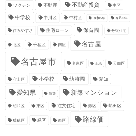
不動産投資
不動産
ワクチン
中区
中学校
中川区
中村区
令和5年
令和6年
保育園
住宅ローン
住みやすさ
分譲住宅
名古屋
千種区
南区
北区
名古屋市
名東区
天白区
土地
小学校
幼稚園
愛知
守山区
愛知県
新築マンション
新築
注文住宅
港区
熱田区
昭和区
東区
路線価
緑区
瑞穂区
西区