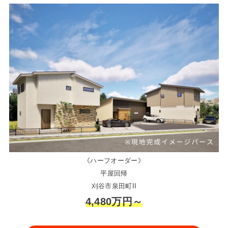
《ハーフオーダー》
平屋回帰
刈谷市泉田町II
4,480万円～