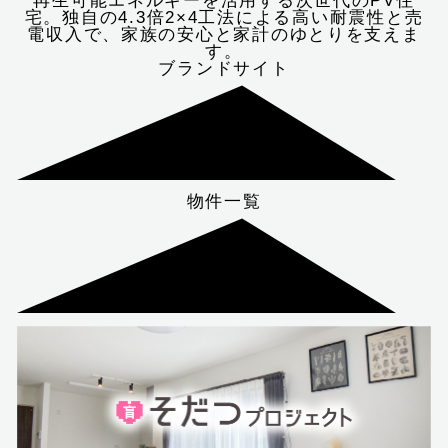
再生可能エネルギーを活用する次世代のPV住
宅。独自の4.3倍2×4工法による高い耐震性と売
電収入で、家族の安心と家計のゆとりを支えま
す。
ブランドサイト
物件一覧