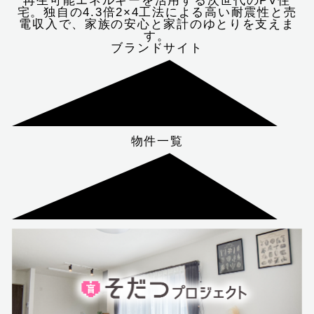
再生可能エネルギーを活用する次世代のPV住
宅。独自の4.3倍2×4工法による高い耐震性と売
電収入で、家族の安心と家計のゆとりを支えま
す。
ブランドサイト
物件一覧