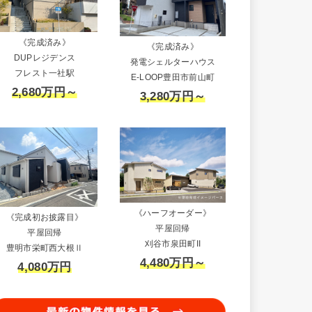
《完成済み》
《完成済み》
DUPレジデンス
発電シェルターハウス
フレスト一社駅
E-LOOP豊田市前山町
2,680万円～
3,280万円～
《ハーフオーダー》
《完成初お披露目》
平屋回帰
平屋回帰
刈谷市泉田町II
豊明市栄町西大根Ⅱ
4,480万円～
4,080万円