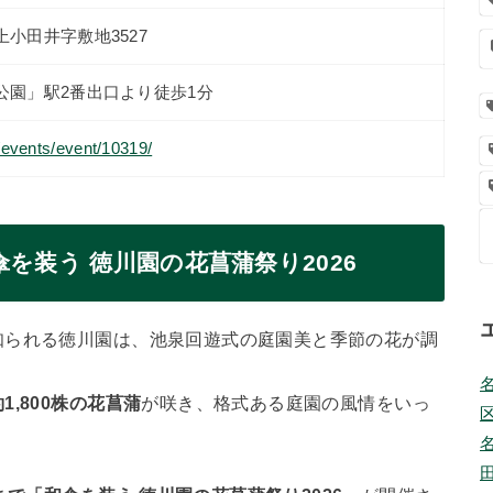
小田井字敷地3527
公園」駅2番出口より徒歩1分
p/events/event/10319/
を装う 徳川園の花菖蒲祭り2026
知られる徳川園は、池泉回遊式の庭園美と季節の花が調
,800株の花菖蒲
が咲き、格式ある庭園の風情をいっ