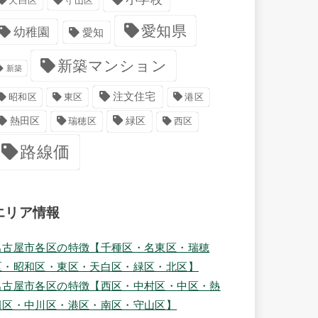
天白区
守山区
愛知県
幼稚園
愛知
新築マンション
新築
注文住宅
港区
昭和区
東区
緑区
熱田区
瑞穂区
西区
路線価
エリア情報
名古屋市各区の特徴【千種区・名東区・瑞穂
区・昭和区・東区・天白区・緑区・北区】
名古屋市各区の特徴【西区・中村区・中区・熱
田区・中川区・港区・南区・守山区】