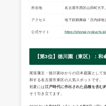
所在地
名古屋市西区山田町大字上
アクセス
地下鉄鶴舞線「庄内緑地
公式サイト
https://shonai-ryokuchi.j
【第3位】徳川園（東区）：和傘
尾張藩主・徳川家ゆかりの日本庭園として
和する名古屋市東区の人気スポットです。
初夏には
江戸時代に作出された品種を含む約1
そう引き立てます。