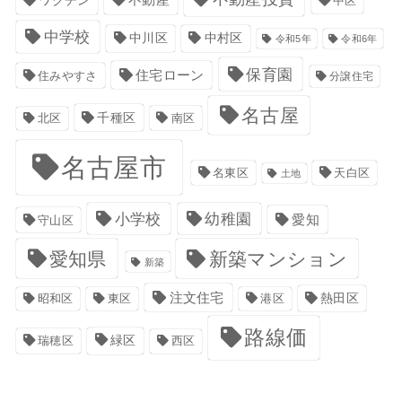
不動産
ワクチン
中区
中学校
中川区
中村区
令和5年
令和6年
保育園
住宅ローン
住みやすさ
分譲住宅
名古屋
千種区
南区
北区
名古屋市
名東区
天白区
土地
小学校
幼稚園
愛知
守山区
愛知県
新築マンション
新築
注文住宅
港区
熱田区
昭和区
東区
路線価
緑区
瑞穂区
西区