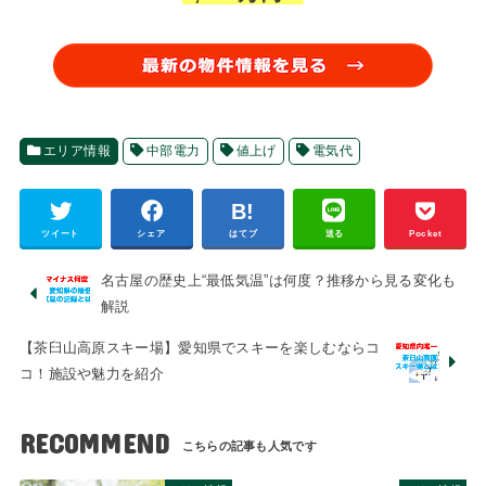
エリア情報
中部電力
値上げ
電気代
ツイート
シェア
はてブ
送る
Pocket
名古屋の歴史上“最低気温”は何度？推移から見る変化も
解説
【茶臼山高原スキー場】愛知県でスキーを楽しむならコ
コ！施設や魅力を紹介
RECOMMEND