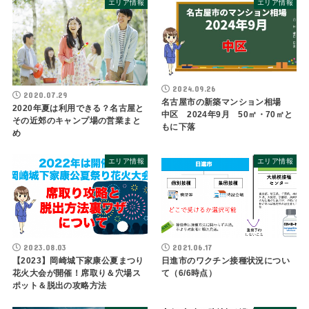
エリア情報
エリア情報
2024.09.26
2020.07.29
名古屋市の新築マンション相場
2020年夏は利用できる？名古屋と
中区 2024年9月 50㎡・70㎡と
その近郊のキャンプ場の営業まと
もに下落
め
エリア情報
エリア情報
2023.08.03
2021.06.17
【2023】岡崎城下家康公夏まつり
日進市のワクチン接種状況につい
花火大会が開催！席取り＆穴場ス
て（6/6時点）
ポット＆脱出の攻略方法