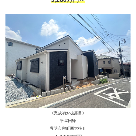
《完成初お披露目》
平屋回帰
豊明市栄町西大根Ⅱ