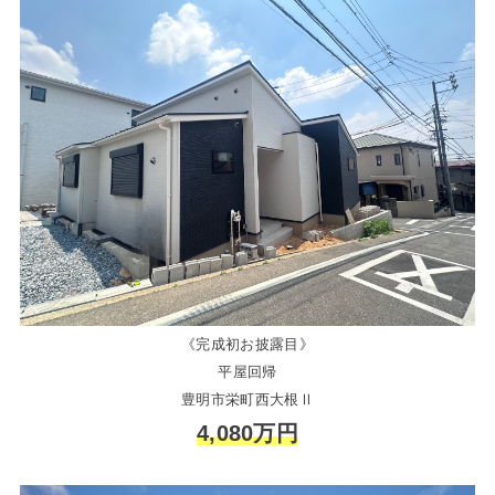
《完成初お披露目》
平屋回帰
豊明市栄町西大根Ⅱ
4,080万円