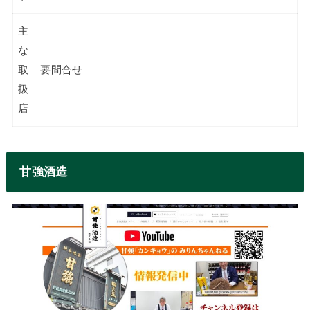
主
な
取
要問合せ
扱
店
甘強酒造