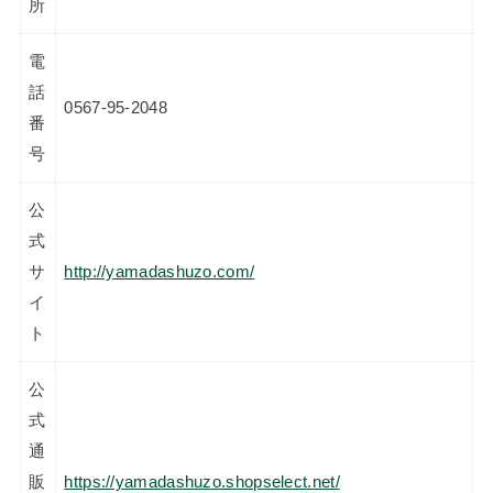
所
電
話
0567-95-2048
番
号
公
式
サ
http://yamadashuzo.com/
イ
ト
公
式
通
販
https://yamadashuzo.shopselect.net/