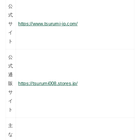
公
式
サ
https://www.tsurumi-jp.com/
イ
ト
公
式
通
販
https://tsurumi008.stores.jp/
サ
イ
ト
主
な