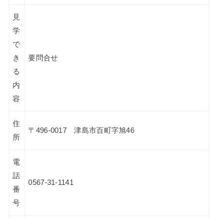
見
学
で
き
要問合せ
る
内
容
住
〒496-0017 津島市百町字旭46
所
電
話
0567-31-1141
番
号