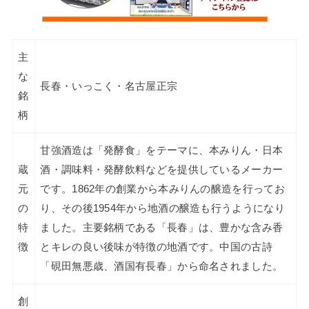
主
な
長春・いっこく・名古屋正宗
銘
柄
甘強酒造は「発酵食」をテーマに、本みりん・日本
蔵
酒・調味料・発酵飲料などを提供しているメーカー
元
です。1862年の創業から本みりんの醸造を行ってお
の
り、その後1954年から地酒の醸造も行うようになり
特
ました。主要銘柄である「長春」は、豊かな含み香
徴
とキレの良い後味が特徴の地酒です。中国の古詩
「硯田無悪歳、酒国有長春」から命名されました。
創