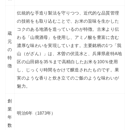
伝統的な手造り製法を守りつつ、近代的な品質管理
の技術をも取り込むことで、お米の旨味を生かした
コクのある地酒を造っているのが特徴。古来より伝
蔵
わる「山廃酒母」を使用し、アミノ酸を豊富に含む
元
濃厚な味わいを実現しています。主要銘柄の1つ「我
の
山（がざん）」は、木曽の伏流水と、兵庫県産特A地
特
区の山田錦を35％まで高精白したお米を100％使用
徴
し、じっくり時間をかけて醸造されたものです。果
実のような香りと炊き立てのご飯のような味わいが
魅力。
創
業
明治6年（1873年）
年
数