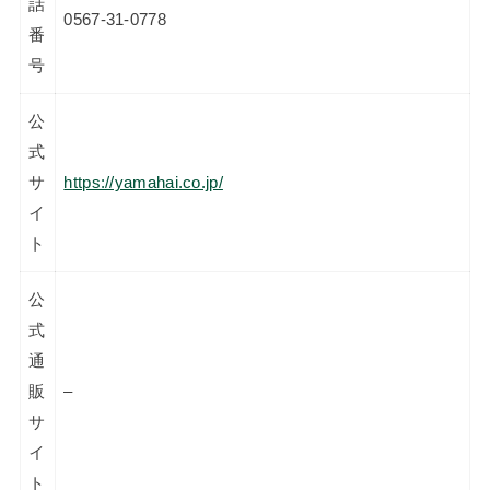
話
0567-31-0778
番
号
公
式
サ
https://yamahai.co.jp/
イ
ト
公
式
通
販
–
サ
イ
ト