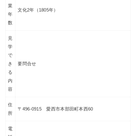
業
文化2年（1805年）
年
数
見
学
で
き
要問合せ
る
内
容
住
〒496-0915 愛西市本部田町本西60
所
電