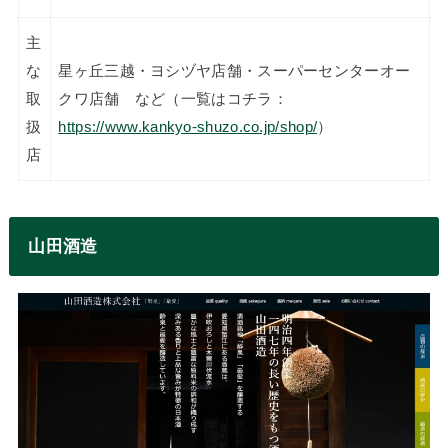
主
な
星ヶ丘三越・ヨシヅヤ店舗・スーパーセンターオー
取
クワ店舗 など（一覧はコチラ：
扱
https://www.kankyo-shuzo.co.jp/shop/
）
店
山田酒造