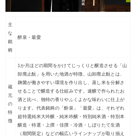
主
な
醉泉・最愛
銘
柄
1か月ほどの期間をかけてじっくりと醸造させる「山
卸廃止酛」を用いた地酒が特徴。山卸廃止酛とは、
麹菌が働きやすい環境を作り出し、蒸し米を分解さ
蔵
せることで醸造する仕組みです。速醸で作られたお
元
酒と比べ、独特の香りやふくよかな味わいに仕上が
の
ります。代表銘柄の「酔泉」「最愛」は、それぞれ
特
超特選純米大吟醸・純米吟醸・特別純米酒・特別本
徴
醸造・特選・上撰・佳撰・冷酒・しぼりたて生酒
（期間限定）などの幅広いラインナップが取り揃え