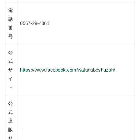
電
話
0567-28-4361
番
号
公
式
サ
https://www.facebook.com/watanabeshuzoh/
イ
ト
公
式
通
販
–
サ