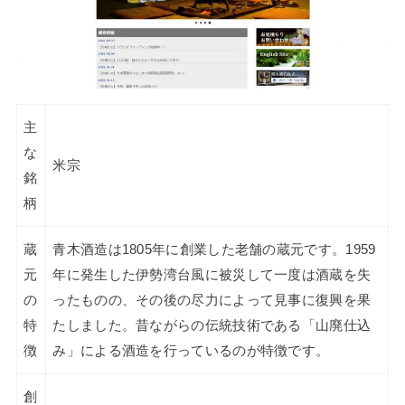
主
な
米宗
銘
柄
蔵
青木酒造は1805年に創業した老舗の蔵元です。1959
元
年に発生した伊勢湾台風に被災して一度は酒蔵を失
の
ったものの、その後の尽力によって見事に復興を果
特
たしました。昔ながらの伝統技術である「山廃仕込
徴
み」による酒造を行っているのが特徴です。
創