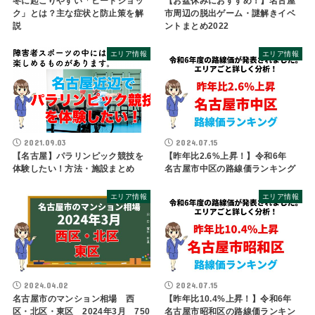
冬に起こりやすい「ヒートショッ
【お盆休みにおすすめ！】名古屋
ク」とは？主な症状と防止策を解
市周辺の脱出ゲーム・謎解きイベ
説
ントまとめ2022
エリア情報
エリア情報
2021.09.03
2024.07.15
【名古屋】パラリンピック競技を
【昨年比2.6%上昇！】令和6年
体験したい！方法・施設まとめ
名古屋市中区の路線価ランキング
エリア情報
エリア情報
2024.04.02
2024.07.15
名古屋市のマンション相場 西
【昨年比10.4%上昇！】令和6年
区・北区・東区 2024年3月 750
名古屋市昭和区の路線価ランキン