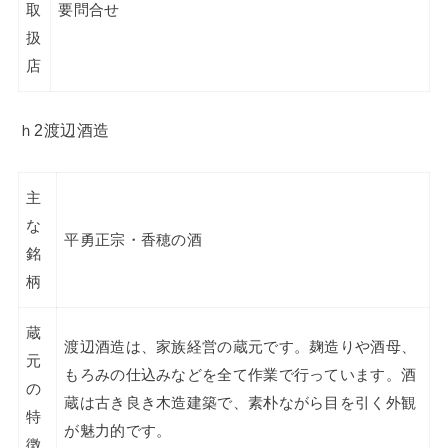
取
要問合せ
扱
店
ｈ2渡辺酒造
主
な
平勇正宗・香穂の酒
銘
柄
蔵
渡辺酒造は、家族経営の蔵元です。麹造りや酒母、
元
もろみの仕込みなどを全て作業で行っています。酒
の
蔵は古き良き木造建築で、素朴ながら目を引く外観
特
が魅力的です。
徴