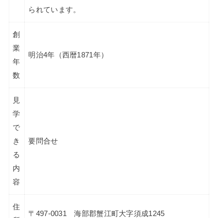
られています。
創
業
明治4年（西暦1871年）
年
数
見
学
で
き
要問合せ
る
内
容
住
〒497-0031 海部郡蟹江町大字須成1245