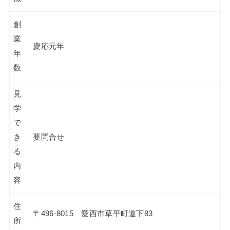
創
業
慶応元年
年
数
見
学
で
き
要問合せ
る
内
容
住
〒496-8015 愛西市草平町道下83
所