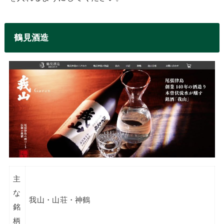
鶴見酒造
主
な
我山・山荘・神鶴
銘
柄