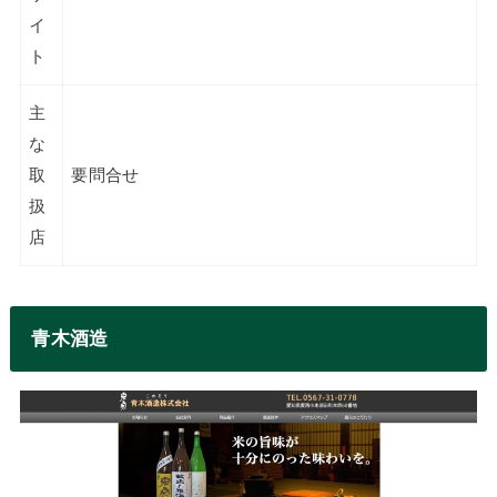
イ
ト
主
な
取
要問合せ
扱
店
青木酒造