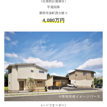
《完成初お披露目》
平屋回帰
豊明市栄町西大根Ⅱ
4,080万円
《ハーフオーダー》