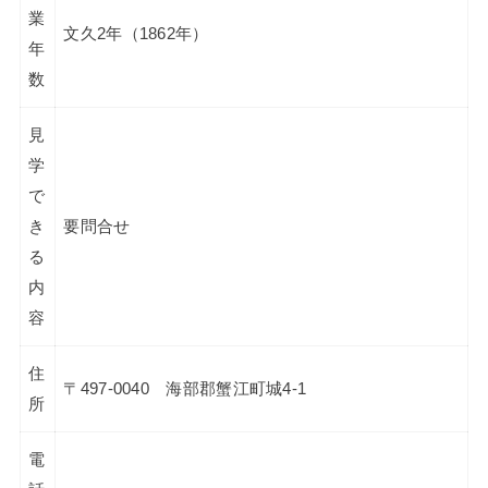
業
文久2年（1862年）
年
数
見
学
で
き
要問合せ
る
内
容
住
〒497-0040 海部郡蟹江町城4-1
所
電