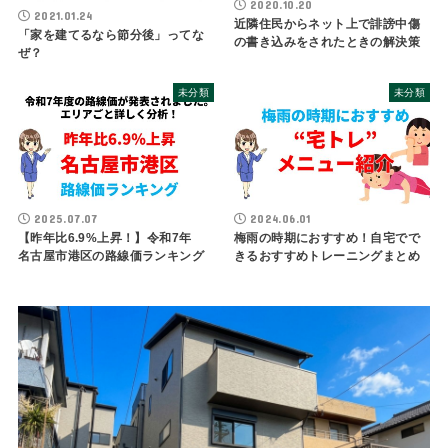
2020.10.20
2021.01.24
近隣住民からネット上で誹謗中傷
「家を建てるなら節分後」ってな
の書き込みをされたときの解決策
ぜ？
未分類
未分類
2025.07.07
2024.06.01
【昨年比6.9%上昇！】令和7年
梅雨の時期におすすめ！自宅でで
名古屋市港区の路線価ランキング
きるおすすめトレーニングまとめ