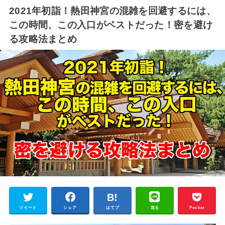
2021年初詣！熱田神宮の混雑を回避するには、
この時間、この入口がベストだった！密を避け
る攻略法まとめ
ツイート
シェア
はてブ
送る
Pocket