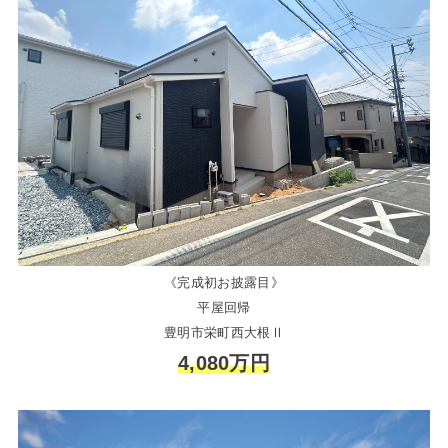
《完成初お披露目》
平屋回帰
豊明市栄町西大根Ⅱ
4,080万円