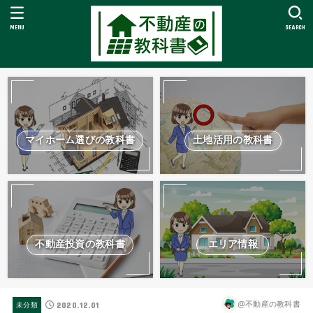
MENU
SEARCH
マイホーム選びの教科書
土地活用の教科書
不動産投資の教科書
エリア情報
2020.12.01
@不動産の教科書
未分類