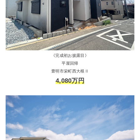
《完成初お披露目》
平屋回帰
豊明市栄町西大根Ⅱ
4,080万円