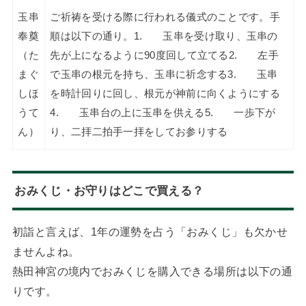
玉串
ご祈祷を受ける際に行われる儀式のことです。手
奉奠
順は以下の通り。1. 玉串を受け取り、玉串の
（た
先が上になるように90度回して立てる2. 左手
まぐ
で玉串の根元を持ち、玉串に祈念する3. 玉串
しほ
を時計回りに回し、根元が神前に向くようにする
うて
4. 玉串台の上に玉串を供える5. 一歩下が
ん）
り、二拝二拍手一拝をしてお参りする
おみくじ・お守りはどこで買える？
初詣と言えば、1年の運勢を占う「おみくじ」も欠かせ
ませんよね。
熱田神宮の境内でおみくじを購入できる場所は以下の通
りです。