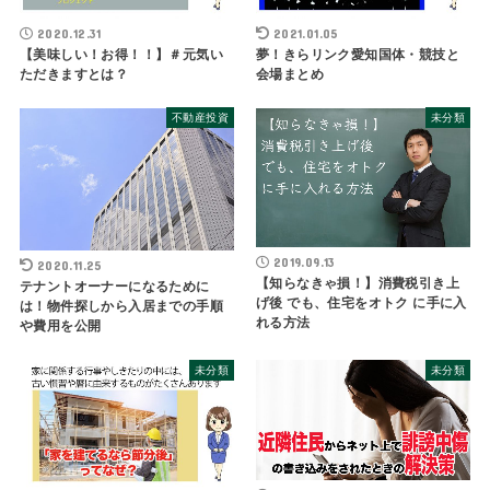
2020.12.31
2021.01.05
【美味しい！お得！！】＃元気い
夢！きらリンク愛知国体・競技と
ただきますとは？
会場まとめ
不動産投資
未分類
2019.09.13
2020.11.25
【知らなきゃ損！】消費税引き上
テナントオーナーになるために
げ後 でも、住宅をオトク に手に入
は！物件探しから入居までの手順
れる方法
や費用を公開
未分類
未分類