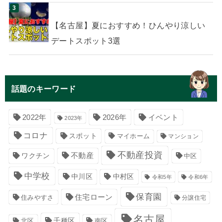
【名古屋】夏におすすめ！ひんやり涼しい
デートスポット3選
話題のキーワード
イベント
2022年
2026年
2023年
コロナ
スポット
マイホーム
マンション
不動産投資
不動産
ワクチン
中区
中学校
中川区
中村区
令和5年
令和6年
保育園
住宅ローン
住みやすさ
分譲住宅
名古屋
千種区
南区
北区