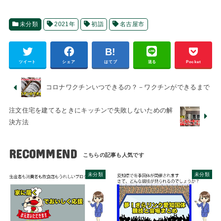
未分類
2021年
初詣
名古屋市
ツイート
シェア
はてブ
送る
Pocket
コロナワクチンいつできるの？－ワクチンができるまで
注文住宅を建てるときにキッチンで失敗しないための解
決方法
RECOMMEND
未分類
未分類