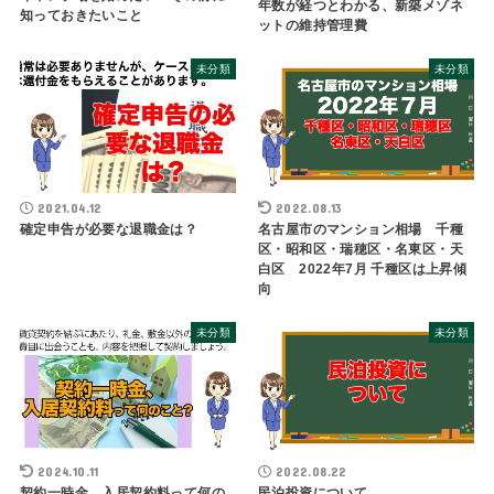
年数が経つとわかる、新築メゾネ
知っておきたいこと
ットの維持管理費
未分類
未分類
2021.04.12
2022.08.13
確定申告が必要な退職金は？
名古屋市のマンション相場 千種
区・昭和区・瑞穂区・名東区・天
白区 2022年7月 千種区は上昇傾
向
未分類
未分類
2024.10.11
2022.08.22
契約一時金、入居契約料って何の
民泊投資について