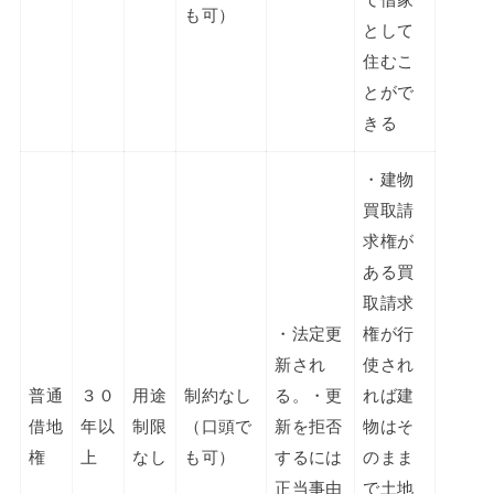
て借家
も可）
として
住むこ
とがで
きる
・建物
買取請
求権が
ある買
取請求
・法定更
権が行
新され
使され
普通
３０
用途
制約なし
る。・更
れば建
借地
年以
制限
（口頭で
新を拒否
物はそ
権
上
なし
も可）
するには
のまま
正当事由
で土地