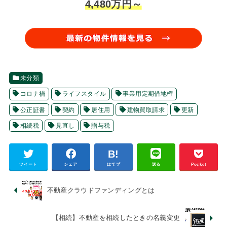
4,480万円～
未分類
コロナ禍
ライフスタイル
事業用定期借地権
公正証書
契約
居住用
建物買取請求
更新
相続税
見直し
贈与税
ツイート
シェア
はてブ
送る
Pocket
不動産クラウドファンディングとは
【相続】不動産を相続したときの名義変更