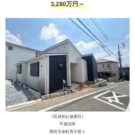
3,280万円～
《完成初お披露目》
平屋回帰
豊明市栄町西大根Ⅱ