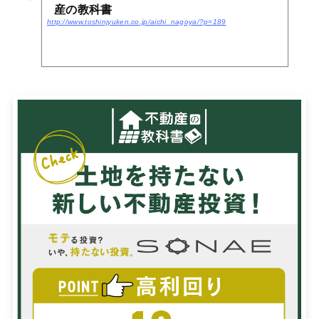
産の教科書
http://www.toshinjyuken.co.jp/aichi_nagoya/?p=189