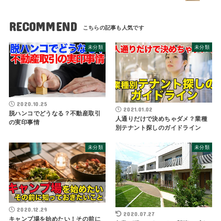
RECOMMEND
未分類
未分類
2020.10.25
2021.01.02
脱ハンコでどうなる？不動産取引
人通りだけで決めちゃダメ？業種
の実印事情
別テナント探しのガイドライン
未分類
未分類
2020.12.29
2020.07.27
キャンプ場を始めたい！その前に