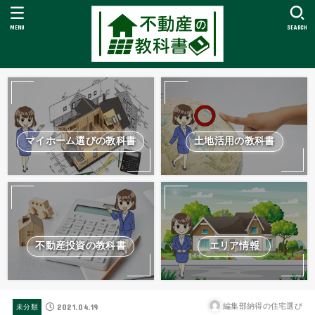
MENU
SEARCH
マイホーム選びの教科書
土地活用の教科書
不動産投資の教科書
エリア情報
2021.04.19
編集部納得の住宅選び
未分類