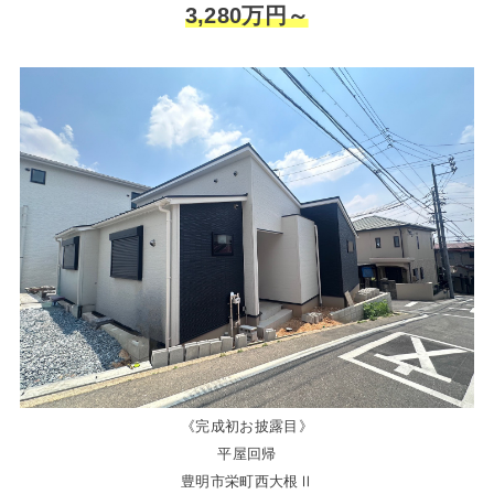
3,280万円～
《完成初お披露目》
平屋回帰
豊明市栄町西大根Ⅱ