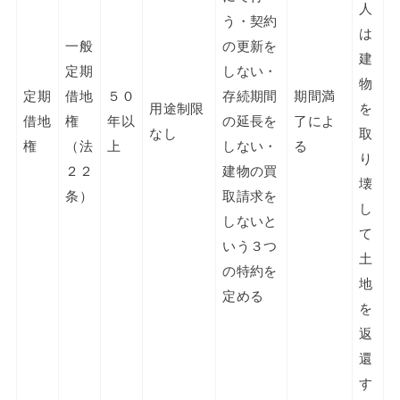
人
う・契約
は
一般
の更新を
建
定期
しない・
物
定期
借地
５０
存続期間
期間満
用途制限
を
借地
権
年以
の延長を
了によ
なし
取
権
（法
上
しない・
る
り
２２
建物の買
壊
条）
取請求を
し
しないと
て
いう３つ
土
の特約を
地
定める
を
返
還
す