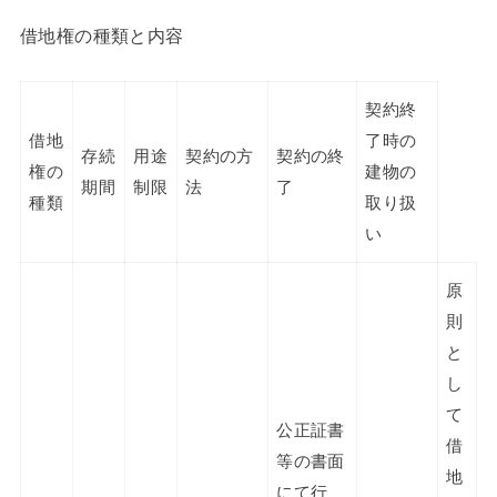
借地権の種類と内容
契約終
借地
了時の
存続
用途
契約の方
契約の終
権の
建物の
期間
制限
法
了
種類
取り扱
い
原
則
と
し
て
公正証書
借
等の書面
地
にて行