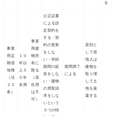
る
公正証書
による設
定契約を
する・契
事業
約の更新
原則と
事業
用建
をしな
して借
用定
１０
物所
い・存続
地人は
期借
年以
有に
期間の延
期間満了
建物を
地権
上５
限る
長をしな
による
取り壊
（法
０年
（居
い・建物
して土
２３
未満
住用
の買取請
地を返
条）
は不
求をしな
還する
可）
いという
３つの特