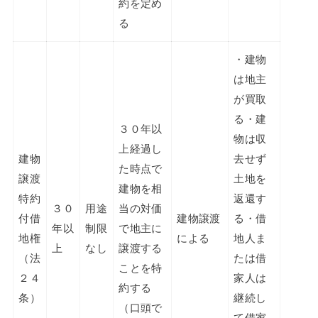
約を定め
る
・建物
は地主
が買取
る・建
３０年以
物は収
上経過し
建物
去せず
た時点で
譲渡
土地を
建物を相
特約
返還す
３０
用途
当の対価
付借
建物譲渡
る・借
年以
制限
で地主に
地権
による
地人ま
上
なし
譲渡する
（法
たは借
ことを特
２４
家人は
約する
条）
継続し
（口頭で