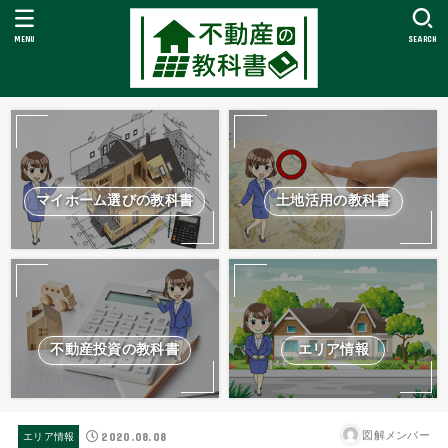
MENU
SEARCH
マイホーム選びの教科書
土地活用の教科書
不動産投資の教科書
エリア情報
2020.08.08
図解メンバー
エリア情報