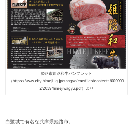
姫路市姫路和牛パンフレット
（https://www.city.himeji.lg.jp/sangyo/cmsfiles/contents/000000
2/2039/himejiwagyu.pdf）より
白鷺城で有名な兵庫県姫路市。