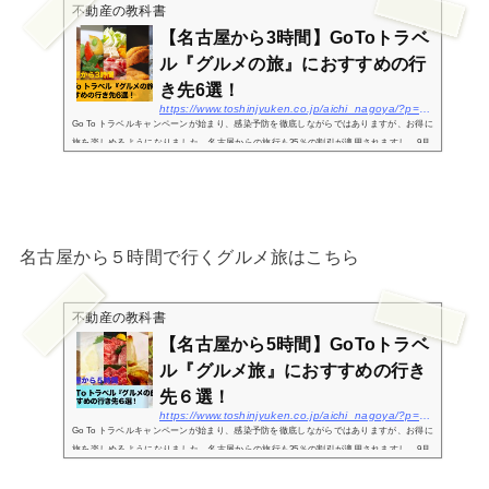
不動産の教科書
【名古屋から3時間】GoToトラベ
ル『グルメの旅』におすすめの行
き先6選！
https://www.toshinjyuken.co.jp/aichi_nagoya/?p=3092
Go To トラベルキャンペーンが始まり、感染予防を徹底しながらではありますが、お得に
旅を楽しめるようになりました。名古屋からの旅行も35％の割引が適用されますし、9月
以降は15％分の旅先で使えるクーポンももらえ、一泊につき2万円を上限として半額相当
分の補助...
名古屋から５時間で行くグルメ旅はこちら
不動産の教科書
【名古屋から5時間】GoToトラベ
ル『グルメ旅』におすすめの行き
先６選！
https://www.toshinjyuken.co.jp/aichi_nagoya/?p=3113
Go To トラベルキャンペーンが始まり、感染予防を徹底しながらではありますが、お得に
旅を楽しめるようになりました。名古屋からの旅行も35％の割引が適用されますし、9月
以降は15％分の旅先で使えるクーポンももらえ、一泊につき2万円を上限として半額相当
分の補助...