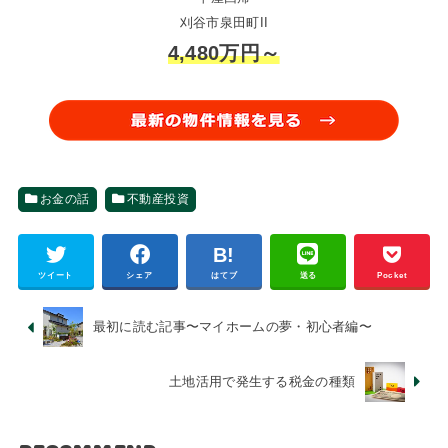
刈谷市泉田町II
4,480万円～
お金の話
不動産投資
ツイート
シェア
はてブ
送る
Pocket
最初に読む記事〜マイホームの夢・初心者編〜
土地活用で発生する税金の種類