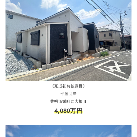
《完成初お披露目》
平屋回帰
豊明市栄町西大根Ⅱ
4,080万円