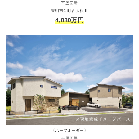
平屋回帰
豊明市栄町西大根Ⅱ
4,080万円
《ハーフオーダー》
平屋回帰