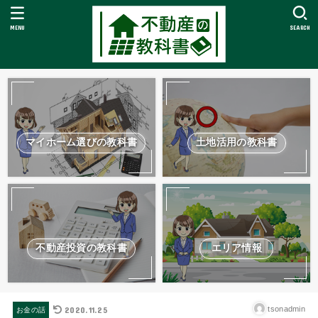
MENU
SEARCH
マイホーム選びの教科書
土地活用の教科書
不動産投資の教科書
エリア情報
2020.11.25
tsonadmin
お金の話