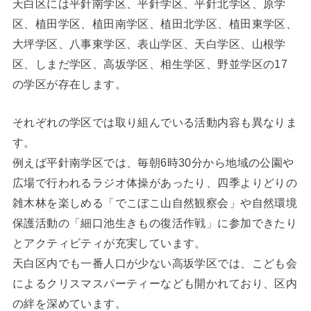
天白区には平針南学区、平針学区、平針北学区、原学
区、植田学区、植田南学区、植田北学区、植田東学区、
大坪学区、八事東学区、表山学区、天白学区、山根学
区、しまだ学区、高坂学区、相生学区、野並学区の17
の学区が存在します。
それぞれの学区では取り組んでいる活動内容も異なりま
す。
例えば平針南学区では、毎朝6時30分から地域の公園や
広場で行われるラジオ体操があったり、四季よりどりの
雑木林を楽しめる「でこぼこ山自然観察会」や自然環境
保護活動の「細口池生きもの復活作戦」に参加できたり
とアクティビティが充実しています。
天白区内でも一番人口が少ない高坂学区では、こども会
によるクリスマスパーティーなども開かれており、区内
の絆を深めています。