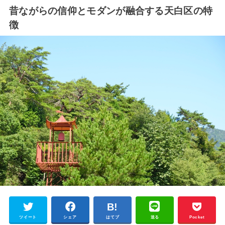
昔ながらの信仰とモダンが融合する天白区の特
徴
ツイート
シェア
はてブ
送る
Pocket