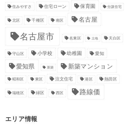
保育園
住宅ローン
住みやすさ
分譲住宅
名古屋
千種区
南区
北区
名古屋市
名東区
天白区
土地
小学校
幼稚園
愛知
守山区
愛知県
新築マンション
新築
注文住宅
港区
熱田区
昭和区
東区
路線価
緑区
瑞穂区
西区
エリア情報