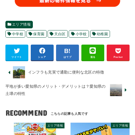
エリア情報
中学校
保育園
天白区
小学校
幼稚園
ツイート
シェア
はてブ
送る
Pocket
インフラも充実で通勤に便利な北区の特徴
平地が多い愛知県のメリット・デメリットは？愛知県の
土壌の特性
RECOMMEND
エリア情報
エリア情報