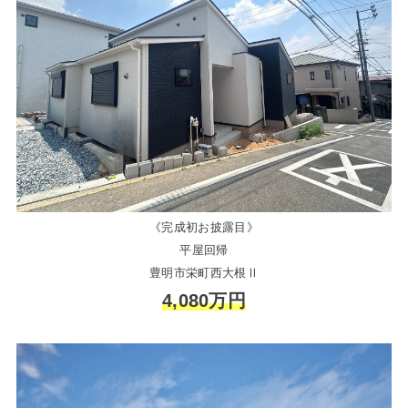
《完成初お披露目》
平屋回帰
豊明市栄町西大根Ⅱ
4,080万円