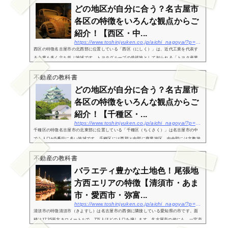
どの地区が自分に合う？名古屋市
各区の特徴をいろんな観点からご
紹介！【西区・中...
https://www.toshinjyuken.co.jp/aichi_nagoya/?p=200br%20/
西区の特徴名古屋市の北西部に位置している「西区（にしく）」は、近代工業を代表す
る企業も多く立ち並ぶ地域です。トヨタグループの発祥地として知られる「トヨタ産業
技術記念館（旧豊田紡織本社工場）」や、森村グループの発祥地として知られる「ノリ
タケの森」な...
不動産の教科書
どの地区が自分に合う？名古屋市
各区の特徴をいろんな観点からご
紹介！【千種区・...
https://www.toshinjyuken.co.jp/aichi_nagoya/?p=196br%20/
千種区の特徴名古屋市の北東部に位置している「千種区（ちくさく）」は名古屋市の中
でも人口が5番目に多い地域です。千種区には西部と中部に商業地区、中央部には文教地
区があり、家族世帯にも住みやすい地域構成となっています。千種区の中央部にある池
下、覚王山、...
不動産の教科書
バラエティ豊かな土地色！尾張地
方西エリアの特徴【清須市・あま
市・愛西市・弥富...
https://www.toshinjyuken.co.jp/aichi_nagoya/?p=211br%20/
清須市の特徴清須市（きよすし）は名古屋市の西側に隣接している愛知県の市です。面
積は17.35平方キロメートルで、7万人ほどの人口を擁します。名古屋市の他にも、一宮市