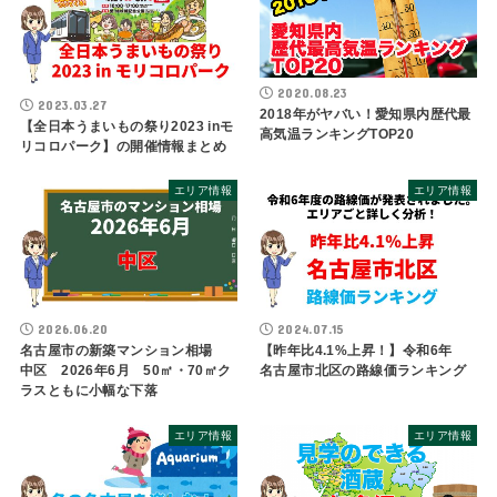
2020.08.23
2023.03.27
2018年がヤバい！愛知県内歴代最
【全日本うまいもの祭り2023 inモ
高気温ランキングTOP20
リコロパーク】の開催情報まとめ
エリア情報
エリア情報
2026.06.20
2024.07.15
名古屋市の新築マンション相場
【昨年比4.1%上昇！】令和6年
中区 2026年6月 50㎡・70㎡ク
名古屋市北区の路線価ランキング
ラスともに小幅な下落
エリア情報
エリア情報