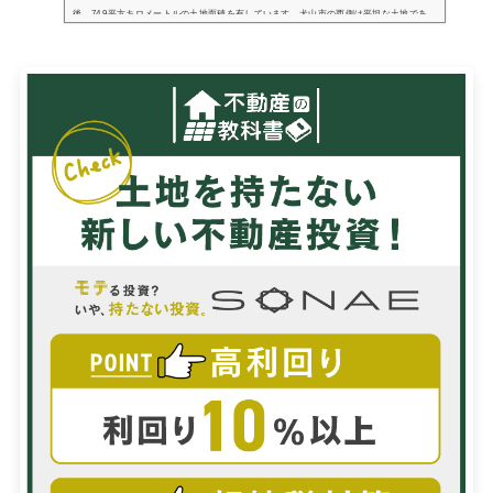
後、74.9平方キロメートルの土地面積を有しています。犬山市の西側は平坦な土地であ
り、東側には八曽山などの山地が広がっています。また岐阜県と愛知県の県境になって
いる木曽川は...