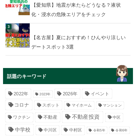
【愛知県】地震が来たらどうなる？液状
化・浸水の危険エリアをチェック
【名古屋】夏におすすめ！ひんやり涼しい
デートスポット3選
話題のキーワード
イベント
2022年
2026年
2023年
コロナ
スポット
マイホーム
マンション
不動産投資
不動産
ワクチン
中区
中学校
中川区
中村区
令和5年
令和6年