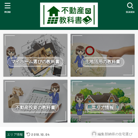
MENU
SEARCH
マイホーム選びの教科書
土地活用の教科書
不動産投資の教科書
エリア情報
2018.10.04
編集部納得の住宅選び
エリア情報