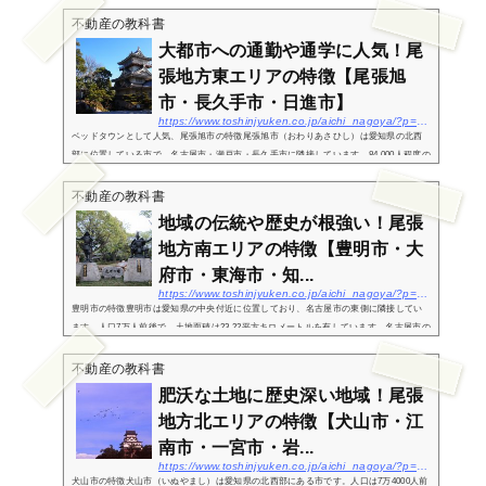
や稲沢市、北名古屋市、あま市に隣接しています。全体的に平坦な土地であるのが特徴
で、岐阜県...
不動産の教科書
大都市への通勤や通学に人気！尾
張地方東エリアの特徴【尾張旭
市・長久手市・日進市】
https://www.toshinjyuken.co.jp/aichi_nagoya/?p=207br%20/
ベッドタウンとして人気、尾張旭市の特徴尾張旭市（おわりあさひし）は愛知県の北西
部に位置している市で、名古屋市・瀬戸市・長久手市に隣接しています。84,000人程度の
人口で、土地面積は21.03平方キロメートルです。尾張旭市の誕生は1970年（昭和45
年）、当時の東...
不動産の教科書
地域の伝統や歴史が根強い！尾張
地方南エリアの特徴【豊明市・大
府市・東海市・知...
https://www.toshinjyuken.co.jp/aichi_nagoya/?p=215br%20/
豊明市の特徴豊明市は愛知県の中央付近に位置しており、名古屋市の東側に隣接してい
ます。人口7万人前後で、土地面積は23.22平方キロメートルを有しています。名古屋市の
他には大府市や刈谷市、愛知郡東郷町と隣接している市です。「豊明市」は「とよあけ
し」と読み...
不動産の教科書
肥沃な土地に歴史深い地域！尾張
地方北エリアの特徴【犬山市・江
南市・一宮市・岩...
https://www.toshinjyuken.co.jp/aichi_nagoya/?p=204br%20/
犬山市の特徴犬山市（いぬやまし）は愛知県の北西部にある市です。人口は7万4000人前