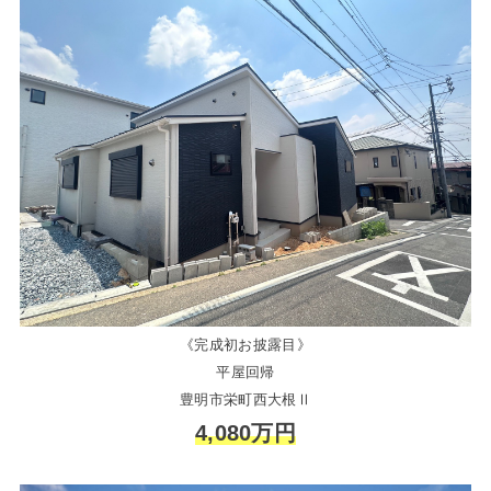
《完成初お披露目》
平屋回帰
豊明市栄町西大根Ⅱ
4,080万円