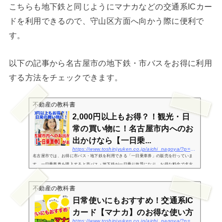
こちらも地下鉄と同じようにマナカなどの交通系ICカー
ドを利用できるので、守山区方面へ向かう際に便利で
す。
以下の記事から名古屋市の地下鉄・市バスをお得に利用
する方法をチェックできます。
不動産の教科書
2,000円以上もお得？！観光・日
常の買い物に！名古屋市内へのお
出かけなら【一日乗...
https://www.toshinjyuken.co.jp/aichi_nagoya/?p=3811
名古屋市では、お得に市バス・地下鉄を利用できる「一日乗車券」の販売を行っていま
す。一日乗車券を購入すると市バス・地下鉄が一日乗り放題になり、お得な料金で名古
屋市内を巡ることが可能です。観光で訪れた方はもちろん、日常的なお出かけにも役立
つサービスな...
不動産の教科書
日常使いにもおすすめ！交通系IC
カード【マナカ】のお得な使い方
https://www.toshinjyuken.co.jp/aichi_nagoya/?p=3649