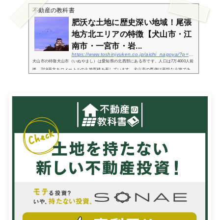
し」と読み...
不動産の教科書
肥沃な土地に歴史深い地域！尾張
地方北エリアの特徴【犬山市・江
南市・一宮市・岩...
https://www.toshinjyuken.co.jp/aichi_nagoya/?p=204br%20/
犬山市の特徴犬山市（いぬやまし）は愛知県の北西部にある市です。人口は7万4000人前
後、74.9平方キロメートルの土地面積を有しています。犬山市の西側は平坦な土地であ
り、東側には八曽山などの山地が広がっています。また岐阜県と愛知県の県境になって
いる木曽川は...