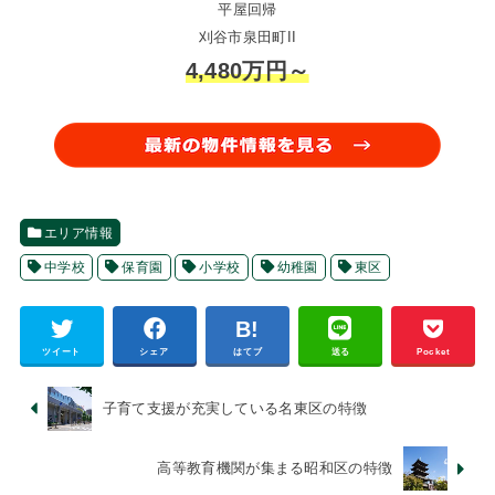
平屋回帰
刈谷市泉田町II
4,480万円～
エリア情報
中学校
保育園
小学校
幼稚園
東区
ツイート
シェア
はてブ
送る
Pocket
子育て支援が充実している名東区の特徴
高等教育機関が集まる昭和区の特徴