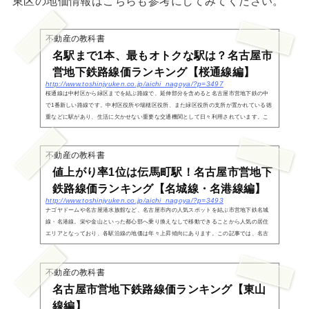
東区の地価情報はこちらも参考にしてみてください。
不動産の教科書
名駅まで1本、最もオトクな駅は？名古屋市
営地下鉄路線価ランキング【桜通線編】
http://www.toshinjyuken.co.jp/aichi_nagoya/?p=3497
桜通線は中村区から緑区までを結ぶ路線で、延伸部分を含めると名古屋市営地下鉄の中
で1番新しい路線です。中村区役所や瑞穂区役所、また緑区役所の支所が置かれている徳
重などに駅があり、生活に欠かせない重要な交通機関として日々利用されています。こ
の記事では、...
不動産の教科書
値上がり率1位は伝馬町駅！名古屋市営地下
鉄路線価ランキング【名城線・名港線編】
http://www.toshinjyuken.co.jp/aichi_nagoya/?p=3493
ナゴヤドームや名古屋港水族館など、名古屋市内の人気スポットを結ぶ市営地下鉄名城
線・名港線。栄や金山といった都心部へ乗り換えなしで移動できることから人気の居住
エリアとなっており、各駅沿線の地価は年々上昇傾向にあります。この記事では、名古
屋市営地下鉄...
不動産の教科書
名古屋市営地下鉄路線価ランキング【東山
線編】