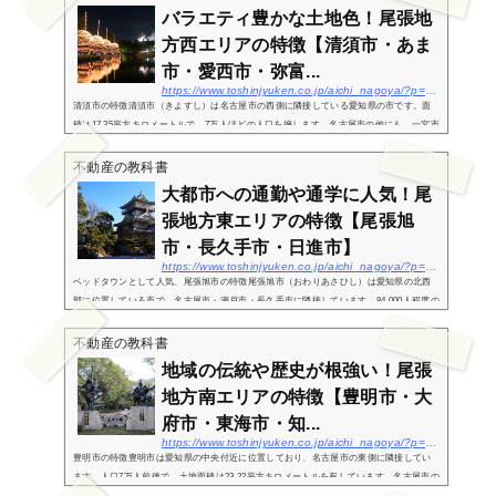
バラエティ豊かな土地色！尾張地
方西エリアの特徴【清須市・あま
市・愛西市・弥富...
https://www.toshinjyuken.co.jp/aichi_nagoya/?p=211br%20/
清須市の特徴清須市（きよすし）は名古屋市の西側に隣接している愛知県の市です。面
積は17.35平方キロメートルで、7万人ほどの人口を擁します。名古屋市の他にも、一宮市
や稲沢市、北名古屋市、あま市に隣接しています。全体的に平坦な土地であるのが特徴
で、岐阜県...
不動産の教科書
大都市への通勤や通学に人気！尾
張地方東エリアの特徴【尾張旭
市・長久手市・日進市】
https://www.toshinjyuken.co.jp/aichi_nagoya/?p=207br%20/
ベッドタウンとして人気、尾張旭市の特徴尾張旭市（おわりあさひし）は愛知県の北西
部に位置している市で、名古屋市・瀬戸市・長久手市に隣接しています。84,000人程度の
人口で、土地面積は21.03平方キロメートルです。尾張旭市の誕生は1970年（昭和45
年）、当時の東...
不動産の教科書
地域の伝統や歴史が根強い！尾張
地方南エリアの特徴【豊明市・大
府市・東海市・知...
https://www.toshinjyuken.co.jp/aichi_nagoya/?p=215br%20/
豊明市の特徴豊明市は愛知県の中央付近に位置しており、名古屋市の東側に隣接してい
ます。人口7万人前後で、土地面積は23.22平方キロメートルを有しています。名古屋市の
他には大府市や刈谷市、愛知郡東郷町と隣接している市です。「豊明市」は「とよあけ