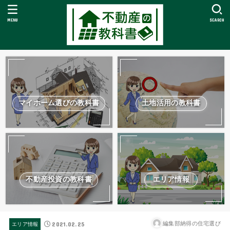
MENU
SEARCH
マイホーム選びの教科書
土地活用の教科書
不動産投資の教科書
エリア情報
2021.02.25
編集部納得の住宅選び
エリア情報