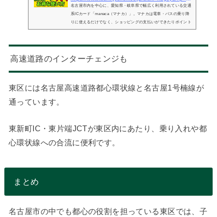
名古屋市内を中心に、愛知県・岐阜県で幅広く利用されている交通
系ICカード「manaca（マナカ）」。マナカは電車・バスの乗り降
りに使えるだけでなく、ショッピングの支払いができたりポイント
がためられたりと様々なメリットがあります。この記事では、マナ
カを電子...
高速道路のインターチェンジも
東区には名古屋高速道路都心環状線と名古屋1号楠線が
通っています。
東新町IC・東片端JCTが東区内にあたり、乗り入れや都
心環状線への合流に便利です。
まとめ
名古屋市の中でも都心の役割を担っている東区では、子