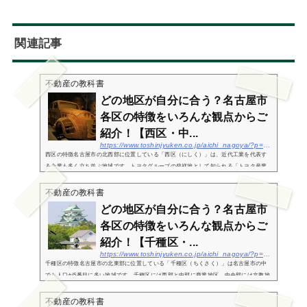
関連記事
不動産の教科書
どの地区が自分に合う？名古屋市
各区の特徴をいろんな観点からご
紹介！【西区・中...
https://www.toshinjyuken.co.jp/aichi_nagoya/?p=200br%20/
西区の特徴名古屋市の北西部に位置している「西区（にしく）」は、近代工業を代表す
る企業も多く立ち並ぶ地域です。トヨタグループの発祥地として知られる「トヨタ産業
技術記念館（旧豊田紡織本社工場）」や、森村グループの発祥地として知られる「ノリ
タケの森」な...
不動産の教科書
どの地区が自分に合う？名古屋市
各区の特徴をいろんな観点からご
紹介！【千種区・...
https://www.toshinjyuken.co.jp/aichi_nagoya/?p=196br%20/
千種区の特徴名古屋市の北東部に位置している「千種区（ちくさく）」は名古屋市の中
でも人口が5番目に多い地域です。千種区には西部と中部に商業地区、中央部には文教地
区があり、家族世帯にも住みやすい地域構成となっています。千種区の中央部にある池
下、覚王山、...
不動産の教科書