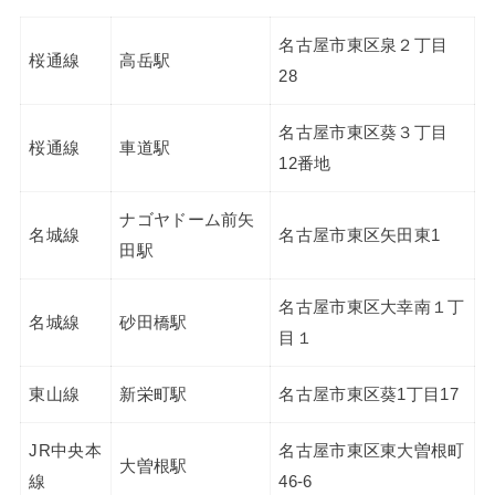
名古屋市東区泉２丁目
桜通線
高岳駅
28
名古屋市東区葵３丁目
桜通線
車道駅
12番地
ナゴヤドーム前矢
名城線
名古屋市東区矢田東1
田駅
名古屋市東区大幸南１丁
名城線
砂田橋駅
目１
東山線
新栄町駅
名古屋市東区葵1丁目17
JR中央本
名古屋市東区東大曽根町
大曽根駅
線
46-6