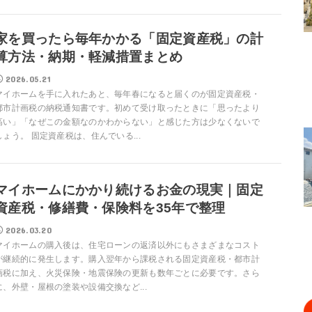
家を買ったら毎年かかる「固定資産税」の計
算方法・納期・軽減措置まとめ
2026.05.21
マイホームを手に入れたあと、毎年春になると届くのが固定資産税・
都市計画税の納税通知書です。初めて受け取ったときに「思ったより
高い」「なぜこの金額なのかわからない」と感じた方は少なくないで
しょう。 固定資産税は、住んでいる...
マイホームにかかり続けるお金の現実｜固定
資産税・修繕費・保険料を35年で整理
2026.03.20
マイホームの購入後は、住宅ローンの返済以外にもさまざまなコスト
が継続的に発生します。購入翌年から課税される固定資産税・都市計
画税に加え、火災保険・地震保険の更新も数年ごとに必要です。さら
に、外壁・屋根の塗装や設備交換など...