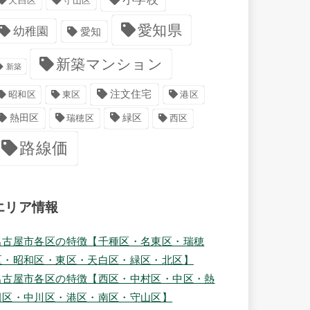
天白区
守山区
愛知県
幼稚園
愛知
新築マンション
新築
注文住宅
港区
昭和区
東区
緑区
熱田区
瑞穂区
西区
路線価
エリア情報
名古屋市各区の特徴【千種区・名東区・瑞穂
区・昭和区・東区・天白区・緑区・北区】
名古屋市各区の特徴【西区・中村区・中区・熱
田区・中川区・港区・南区・守山区】