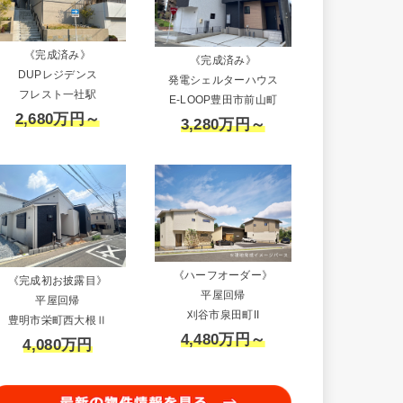
《完成済み》
《完成済み》
DUPレジデンス
発電シェルターハウス
フレスト一社駅
E-LOOP豊田市前山町
2,680万円～
3,280万円～
《ハーフオーダー》
《完成初お披露目》
平屋回帰
平屋回帰
刈谷市泉田町II
豊明市栄町西大根Ⅱ
4,480万円～
4,080万円