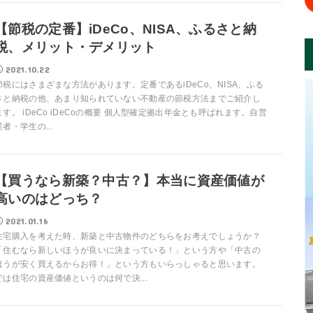
【節税の定番】iDeCo、NISA、ふるさと納
税、メリット・デメリット
2021.10.22
節税にはさまざまな方法があります。定番であるiDeCo、NISA、ふる
さと納税の他、あまり知られていない不動産の節税方法までご紹介し
ます。 iDeCo iDeCoの概要 個人型確定拠出年金とも呼ばれます。自営
業者・学生の...
【買うなら新築？中古？】本当に資産価値が
高いのはどっち？
2021.01.16
住宅購入を考えた時、新築と中古物件のどちらをお考えでしょうか？
「住むなら新しいほうが良いに決まっている！」という方や「中古の
ほうが安く買えるからお得！」という方もいらっしゃると思います。
では住宅の資産価値というのは何で決...