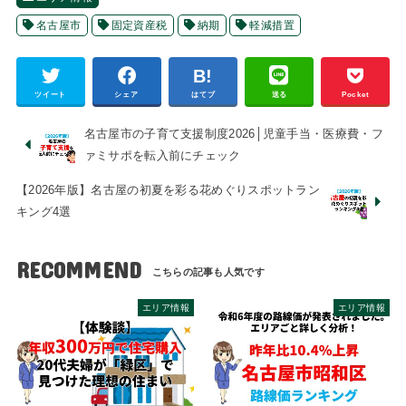
名古屋市
固定資産税
納期
軽減措置
ツイート
シェア
はてブ
送る
Pocket
名古屋市の子育て支援制度2026│児童手当・医療費・フ
ァミサポを転入前にチェック
【2026年版】名古屋の初夏を彩る花めぐりスポットラン
キング4選
RECOMMEND
エリア情報
エリア情報