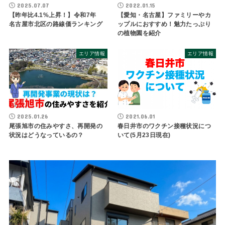
2025.07.07
2022.01.15
【昨年比4.1%上昇！】令和7年
【愛知・名古屋】ファミリーやカ
名古屋市北区の路線価ランキング
ップルにおすすめ！魅力たっぷり
の植物園を紹介
エリア情報
エリア情報
2025.01.26
2021.06.01
尾張旭市の住みやすさ、再開発の
春日井市のワクチン接種状況につ
状況はどうなっているの？
いて(5月23日現在)