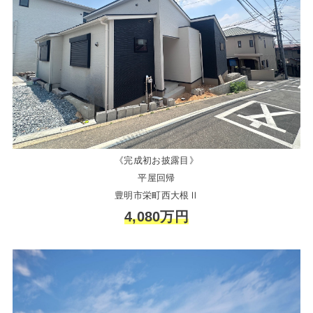
《完成初お披露目》
平屋回帰
豊明市栄町西大根Ⅱ
4,080万円