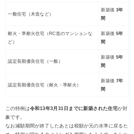
新築後
3年
一般住宅（木造など）
間
耐火・準耐火住宅（RC造のマンションな
新築後
5年
ど）
間
新築後
5年
認定長期優良住宅（一般）
間
新築後
7年
認定長期優良住宅（耐火・準耐火）
間
この特例は
令和13年3月31日までに新築された住宅
が対
象です。
なお減額期間が終了したあとは税額が元の水準に戻るた