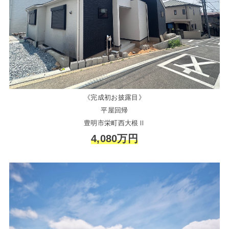
《完成初お披露目》
平屋回帰
豊明市栄町西大根Ⅱ
4,080万円