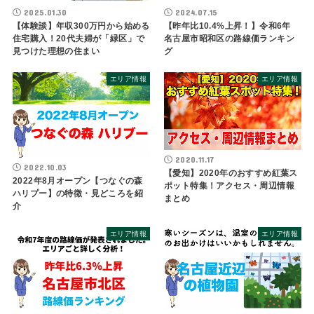
2025.01.30
2024.07.15
【体験談】年収300万円から始める
【昨年比10.4%上昇！】令和6年
住宅購入！20代夫婦が「緑区」で
名古屋市昭和区の路線価ランキン
見つけた理想の住まい
グ
エリア情報
エリア情報
2020.11.17
2022.10.03
【愛知】2020年のおすすめ紅葉ス
2022年8月オープン【つなぐの森
ポット特集！アクセス・周辺情報
ハリプー】の特徴・見どころを紹
まとめ
介
エリア情報
エリア情報