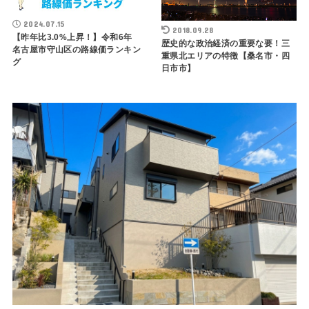
2024.07.15
2018.09.28
【昨年比3.0%上昇！】令和6年
歴史的な政治経済の重要な要！三
名古屋市守山区の路線価ランキン
重県北エリアの特徴【桑名市・四
グ
日市市】