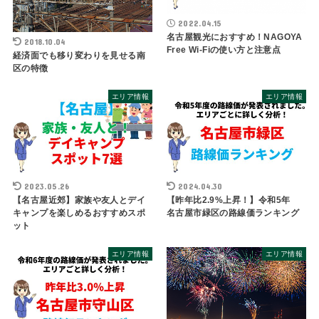
2022.04.15
名古屋観光におすすめ！NAGOYA
2018.10.04
Free Wi-Fiの使い方と注意点
経済面でも移り変わりを見せる南
区の特徴
エリア情報
エリア情報
2023.05.26
2024.04.30
【名古屋近郊】家族や友人とデイ
【昨年比2.9%上昇！】令和5年
キャンプを楽しめるおすすめスポ
名古屋市緑区の路線価ランキング
ット
エリア情報
エリア情報