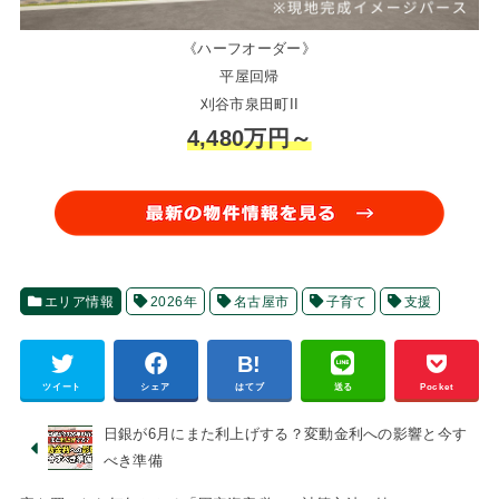
《ハーフオーダー》
平屋回帰
刈谷市泉田町II
4,480万円～
エリア情報
2026年
名古屋市
子育て
支援
ツイート
シェア
はてブ
送る
Pocket
日銀が6月にまた利上げする？変動金利への影響と今す
べき準備