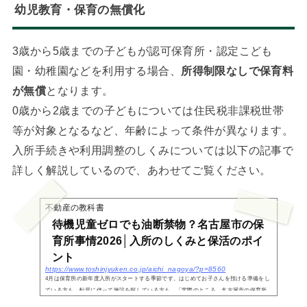
幼児教育・保育の無償化
3歳から5歳までの子どもが認可保育所・認定こども
園・幼稚園などを利用する場合、
所得制限なしで保育料
が無償
となります。
0歳から2歳までの子どもについては住民税非課税世帯
等が対象となるなど、年齢によって条件が異なります。
入所手続きや利用調整のしくみについては以下の記事で
詳しく解説しているので、あわせてご覧ください。
不動産の教科書
待機児童ゼロでも油断禁物？名古屋市の保
育所事情2026│入所のしくみと保活のポイ
ント
https://www.toshinjyuken.co.jp/aichi_nagoya/?p=8560
4月は保育所の新年度入所がスタートする季節です。はじめてお子さんを預ける準備をし
ている方も、転居に伴って施設を探している方も、「実際のところ、名古屋市の保育所
には入れるの？」と気になっているのではないでしょうか。名古屋市は待機児童ゼロを1