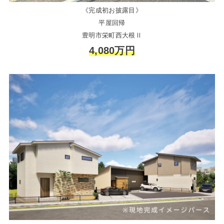
《完成初お披露目》
平屋回帰
豊明市栄町西大根Ⅱ
4,080万円