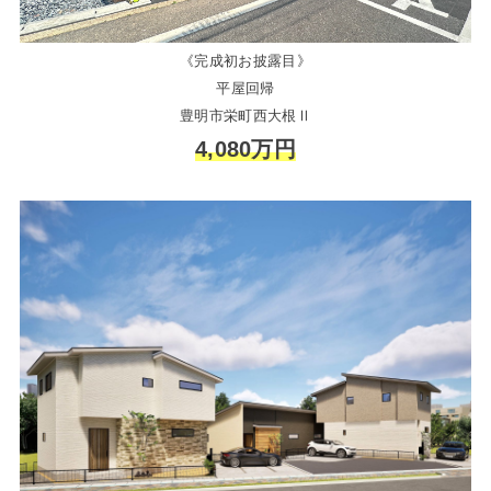
《完成初お披露目》
平屋回帰
豊明市栄町西大根Ⅱ
4,080万円