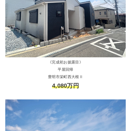
《完成初お披露目》
平屋回帰
豊明市栄町西大根Ⅱ
4,080万円