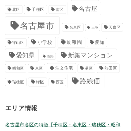
名古屋
千種区
南区
北区
名古屋市
名東区
天白区
土地
小学校
幼稚園
愛知
守山区
愛知県
新築マンション
新築
注文住宅
港区
熱田区
昭和区
東区
路線価
緑区
瑞穂区
西区
エリア情報
名古屋市各区の特徴【千種区・名東区・瑞穂区・昭和