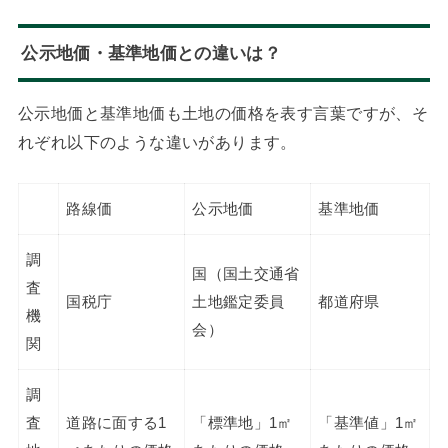
公示地価・基準地価との違いは？
公示地価と基準地価も土地の価格を表す言葉ですが、そ
れぞれ以下のような違いがあります。
路線価
公示地価
基準地価
調
国（国土交通省
査
国税庁
土地鑑定委員
都道府県
機
会）
関
調
査
道路に面する1
「標準地」1㎡
「基準値」1㎡