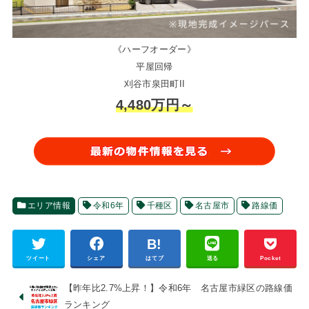
《ハーフオーダー》
平屋回帰
刈谷市泉田町II
4,480万円～
エリア情報
令和6年
千種区
名古屋市
路線価
ツイート
シェア
はてブ
送る
Pocket
【昨年比2.7%上昇！】令和6年 名古屋市緑区の路線価
ランキング