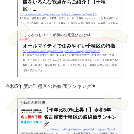
徴をいろんな観点からご紹介！【千種
区・...
https://www.toshinjyuken.co.jp/aichi_nagoya/?p=196
1.千種区の特徴名古屋市の北東部に位置している「千種区（ちくさく）」は名古屋市の中
でも人口が5番目に多い地域です。千種区には西部と中部に商業地区、中央部には文教地
区があり、家族世帯にも住みやすい地域構成となっています。千種区の中央部にある池
下、覚王山...
知ってるつもり？！納得の住宅選びとは<&l...
1 user
オールマイティで住みやすい千種区の特徴
https://www.toshinjyuken.co.jp/aichi_nagoya/?p=230
1.千種区の住みやすさ千種区（ちくさく）は名古屋市の中でも北東部に位置してお
り、ところによってはなだらかな丘や小山が存在する地域です。人口は名古屋市でも5
番目に多い地域で、家族世帯にも人気のエリアと言えます。西側と中部付近には商業
地区が広がっており、...
令和5年度の千種区の路線価ランキング▼
不動産の教科書
【昨年比8.0%上昇！】令和5年
名古屋市千種区の路線価ランキン
グ
http://www.toshinjyuken.co.jp/aichi_nagoya/?p=6797
令和5年の路線価が発表されました。ここでは、名古屋市千種区において路線価の高かっ