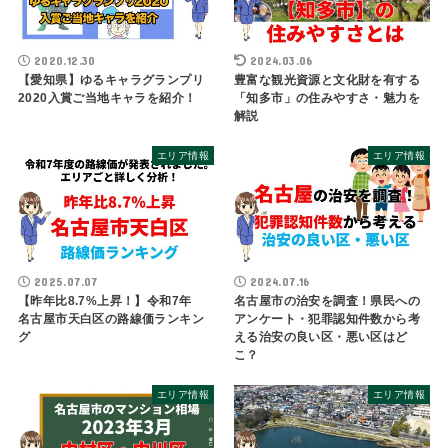
2020.12.30
2024.03.06
【愛知県】ゆるキャラグランプリ
豊富な観光資源と文化財を有する
2020入賞ご当地キャラを紹介！
「知多市」の住みやすさ・魅力を
解説
エリア情報
エリア情報
2025.07.07
2024.07.16
【昨年比8.7%上昇！】令和7年
名古屋市の治安を調査！県民への
名古屋市天白区の路線価ランキン
アンケート・犯罪認知件数から考
グ
える治安の良い区・悪い区はど
こ？
エリア情報
エリア情報