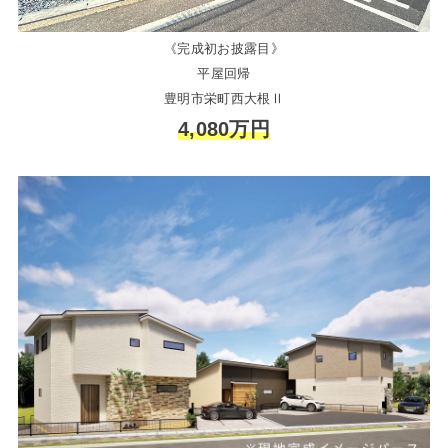
《完成初お披露目》
平屋回帰
豊明市栄町西大根Ⅱ
4,080万円