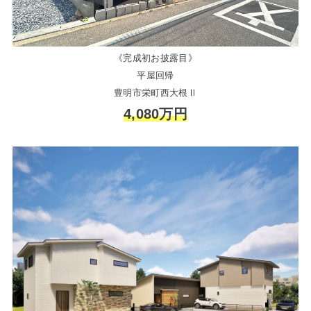
《完成初お披露目》
平屋回帰
豊明市栄町西大根Ⅱ
4,080万円