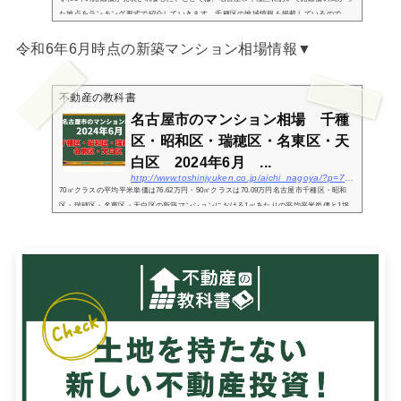
た地点をランキング形式で紹介していきます。千種区の地域情報も掲載しているので、
路線価ランキングと合わせてチェックしてみてください。路線価とは路線価とは、道路
令和6年6月時点の新築マンション相場情報▼
に面する標準...
不動産の教科書
名古屋市のマンション相場 千種
区・昭和区・瑞穂区・名東区・天
白区 2024年6月 ...
http://www.toshinjyuken.co.jp/aichi_nagoya/?p=7297
70㎡クラスの平均平米単価は76.62万円・50㎡クラスは70.09万円名古屋市千種区・昭和
区・瑞穂区・名東区・天白区の新築マンションにおける1㎡あたりの平均平米単価と1坪
あたりの平均坪単価は以下の通りです。（カッコ内の金額：2024年3月度の相場価格との
差額）平均平...