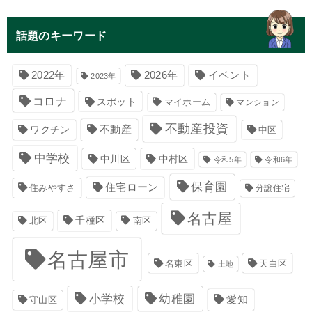
話題のキーワード
イベント
2022年
2026年
2023年
コロナ
スポット
マイホーム
マンション
不動産投資
不動産
ワクチン
中区
中学校
中川区
中村区
令和5年
令和6年
保育園
住宅ローン
住みやすさ
分譲住宅
名古屋
千種区
南区
北区
名古屋市
名東区
天白区
土地
小学校
幼稚園
愛知
守山区