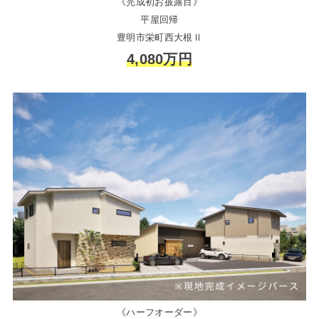
《完成初お披露目》
平屋回帰
豊明市栄町西大根Ⅱ
4,080万円
《ハーフオーダー》