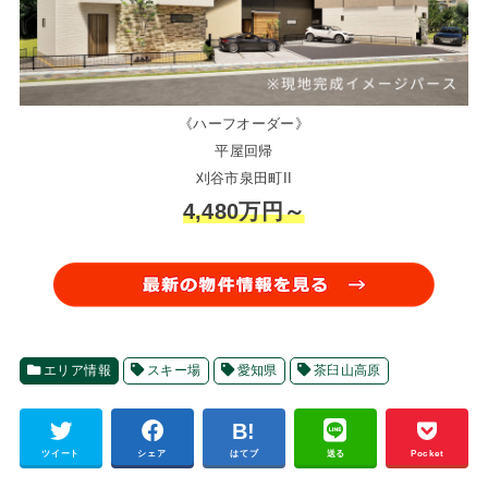
《ハーフオーダー》
平屋回帰
刈谷市泉田町II
4,480万円～
エリア情報
スキー場
愛知県
茶臼山高原
ツイート
シェア
はてブ
送る
Pocket