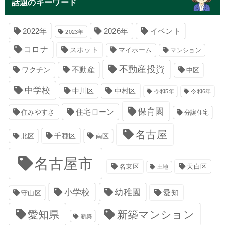
話題のキーワード
イベント
2022年
2026年
2023年
コロナ
スポット
マイホーム
マンション
不動産投資
不動産
ワクチン
中区
中学校
中川区
中村区
令和5年
令和6年
保育園
住宅ローン
住みやすさ
分譲住宅
名古屋
千種区
南区
北区
名古屋市
名東区
天白区
土地
小学校
幼稚園
愛知
守山区
愛知県
新築マンション
新築