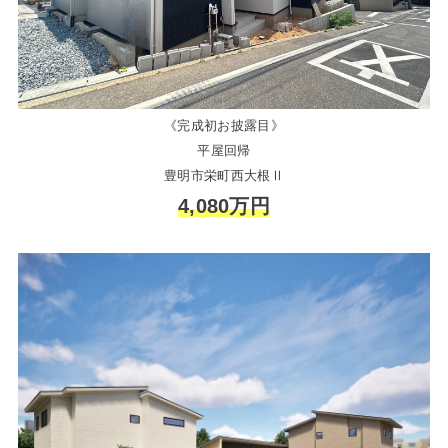
《完成初お披露目》
平屋回帰
豊明市栄町西大根Ⅱ
4,080万円