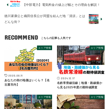
【中部電力】電気料金の値上げ幅とその理由を解説！
徳川家康公と織田信長公が同盟を結んだ地「清須」とは
どんな街？
RECOMMEND
エリア情報
エリア情報
2020.08.11
2024.12.17
あなたの街の地価はいくら？【名
名鉄常滑線沿線｜地価・路線価か
古屋市内】
ら見る2025年度の期待値調査
エリア情報
エリア情報