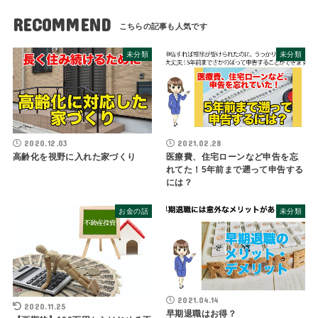
RECOMMEND
未分類
未分類
2020.12.03
2021.02.28
高齢化を視野に入れた家づくり
医療費、住宅ローンなど申告を忘
れてた！5年前まで遡って申告する
には？
お金の話
未分類
2021.04.14
2020.11.25
早期退職はお得？