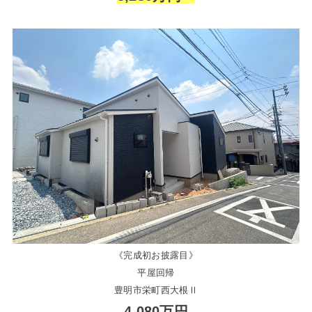
《完成初お披露目》
平屋回帰
豊明市栄町西大根Ⅱ
4,080万円