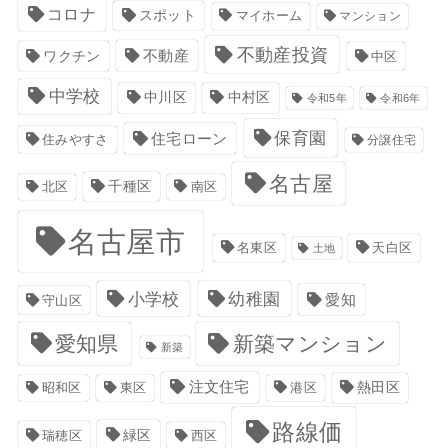
コロナ
スポット
マイホーム
マンション
不動産投資
不動産
ワクチン
中区
中学校
中川区
中村区
令和5年
令和6年
保育園
住宅ローン
住みやすさ
分譲住宅
名古屋
千種区
南区
北区
名古屋市
名東区
天白区
土地
小学校
幼稚園
愛知
守山区
愛知県
新築マンション
新築
注文住宅
港区
熱田区
昭和区
東区
路線価
緑区
瑞穂区
西区