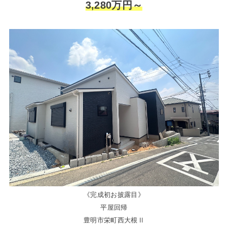
3,280万円～
《完成初お披露目》
平屋回帰
豊明市栄町西大根Ⅱ