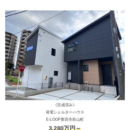
《完成済み》
発電シェルターハウス
E-LOOP豊田市前山町
3,280万円～