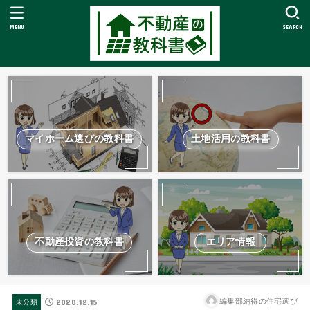
MENU
SEARCH
マイホーム選びの教科書
土地活用の教科書
不動産投資の教科書
エリア情報
2020.12.15
編集部納得の住宅選び
未分類