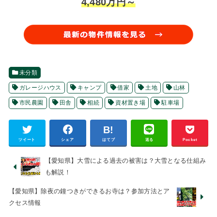
4,480万円～
未分類
ガレージハウス
キャンプ
借家
土地
山林
市民農園
田舎
相続
資材置き場
駐車場
ツイート
シェア
はてブ
送る
Pocket
【愛知県】大雪による過去の被害は？大雪となる仕組み
も解説！
【愛知県】除夜の鐘つきができるお寺は？参加方法とア
クセス情報