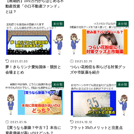
【画期的】100万円からはじめる不
動産投資「小口不動産ファンド」
とは？
未分類
未分類
2021.01.05
2021.03.19
夢！きらリンク愛知国体・競技と
つらい花粉症を和らげる対策グッ
会場まとめ
ズや市販薬を紹介
未分類
未分類
2021.01.16
2024.10.12
【買うなら新築？中古？】本当に
フラット35のメリットと注意点
資産価値が高いのはどっち？