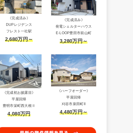
《完成済み》
《完成済み》
DUPレジデンス
発電シェルターハウス
フレスト一社駅
E-LOOP豊田市前山町
2,680万円～
3,280万円～
《ハーフオーダー》
《完成初お披露目》
平屋回帰
平屋回帰
刈谷市泉田町II
豊明市栄町西大根Ⅱ
4,480万円～
4,080万円