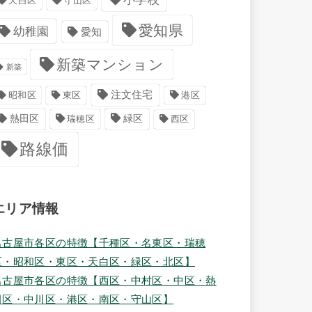
天白区
守山区
愛知県
幼稚園
愛知
新築マンション
新築
注文住宅
港区
昭和区
東区
緑区
熱田区
瑞穂区
西区
路線価
エリア情報
名古屋市各区の特徴【千種区・名東区・瑞穂
区・昭和区・東区・天白区・緑区・北区】
名古屋市各区の特徴【西区・中村区・中区・熱
田区・中川区・港区・南区・守山区】