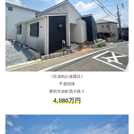
《完成初お披露目》
平屋回帰
豊明市栄町西大根Ⅱ
4,080万円