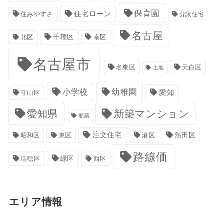
保育園
住宅ローン
住みやすさ
分譲住宅
名古屋
千種区
南区
北区
名古屋市
名東区
天白区
土地
小学校
幼稚園
愛知
守山区
愛知県
新築マンション
新築
注文住宅
港区
熱田区
昭和区
東区
路線価
緑区
瑞穂区
西区
エリア情報