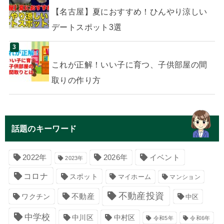
【名古屋】夏におすすめ！ひんやり涼しい
デートスポット3選
これが正解！いい子に育つ、子供部屋の間
取りの作り方
話題のキーワード
イベント
2022年
2026年
2023年
コロナ
スポット
マイホーム
マンション
不動産投資
不動産
ワクチン
中区
中学校
中川区
中村区
令和5年
令和6年