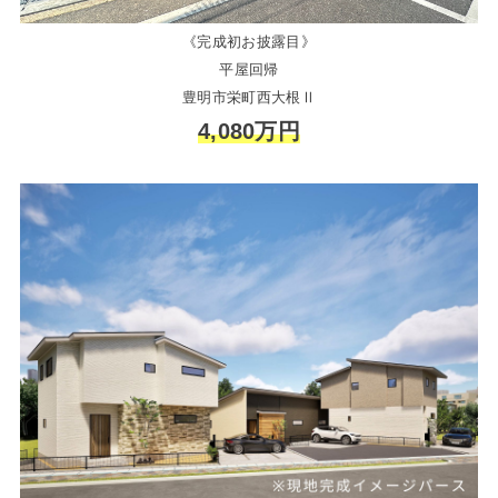
《完成初お披露目》
平屋回帰
豊明市栄町西大根Ⅱ
4,080万円