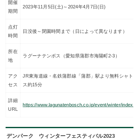
開催
2023年11月5日(土)～2024年4月7日(日)
期間
点灯
日没後～閉園時間まで（日によって異なります）
時間
所在
ラグーナテンボス（愛知県蒲郡市海陽町2-3）
地
アク
JR東海道線・名鉄蒲郡線「蒲郡」駅より無料シャトル
セス
ス約15分
詳細
https://www.lagunatenbosch.co.jp/event/winter/index.h
URL
デンパーク ウィンターフェスティバル2023