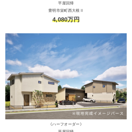
平屋回帰
豊明市栄町西大根Ⅱ
4,080万円
《ハーフオーダー》
平屋回帰