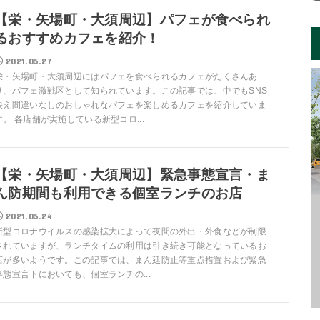
【栄・矢場町・大須周辺】パフェが食べられ
るおすすめカフェを紹介！
2021.05.27
栄・矢場町・大須周辺にはパフェを食べられるカフェがたくさんあ
り、パフェ激戦区として知られています。この記事では、中でもSNS
映え間違いなしのおしゃれなパフェを楽しめるカフェを紹介していま
す。 各店舗が実施している新型コロ...
【栄・矢場町・大須周辺】緊急事態宣言・ま
ん防期間も利用できる個室ランチのお店
2021.05.24
新型コロナウイルスの感染拡大によって夜間の外出・外食などが制限
されていますが、ランチタイムの利用は引き続き可能となっているお
店が多いようです。この記事では、まん延防止等重点措置および緊急
事態宣言下においても、個室ランチの...