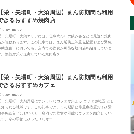
【栄・矢場町・大須周辺】まん防期間も利用
できるおすすめ焼肉店
2021.06.27
栄・矢場町・大須エリアには、仕事終わりの飲み会などに最適な焼肉
店が複数あります。この記事では、まん延防止等重点措置および緊急
事態宣言下においても、店内での飲食が可能な焼肉店を紹介していま
す。換気対策が充実している焼肉店を...
【栄・矢場町・大須周辺】まん防期間も利用
できるおすすめカフェ
2021.06.27
栄・矢場町・大須周辺はオシャレなカフェが集まる“カフェ激戦区”とし
て知られる地域です。この記事では、まん延防止等重点措置および緊
急事態宣言下においても、店内での飲食が可能なカフェを紹介してい
ます。今の季節にぴったりなオー...