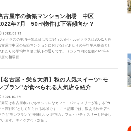
名古屋市の新築マンション相場 中区
2022年7月 50㎡物件は下落傾向か？
2022.08.13
70㎡クラスの平均平米単価は共に94.76万円・50㎡クラスは80.41万円
名古屋市中区の新築マンションにおける1㎡あたりの平均平米単価と1
坪あたりの平均坪単価は以下の通りです。（カッコ内の金額2022年4
月度の相場価...
【名古屋・栄＆大須】秋の人気スイーツ“モ
ンブラン”が食べられる人気店を紹介
2021.10.29
栄周辺は名古屋市内でもオシャレなカフェ・パティスリーが集まる“カ
フェ激戦区”として知られる地域です。この記事では、数ある飲食店の
中でも“モンブラン”が美味しいと評判のカフェ・パティスリーを紹介し
ています。テイクアウト対応...