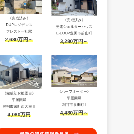
《完成済み》
《完成済み》
DUPレジデンス
発電シェルターハウス
フレスト一社駅
E-LOOP豊田市前山町
2,680万円～
3,280万円～
《ハーフオーダー》
《完成初お披露目》
平屋回帰
平屋回帰
刈谷市泉田町II
豊明市栄町西大根Ⅱ
4,480万円～
4,080万円