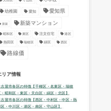
天白区
守山区
愛知県
幼稚園
愛知
新築マンション
新築
注文住宅
港区
昭和区
東区
緑区
熱田区
瑞穂区
西区
路線価
エリア情報
名古屋市各区の特徴【千種区・名東区・瑞穂
区・昭和区・東区・天白区・緑区・北区】
名古屋市各区の特徴【西区・中村区・中区・熱
田区・中川区・港区・南区・守山区】