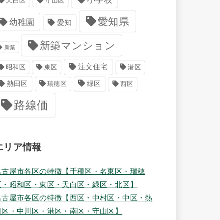
天白区
守山区
愛知県
幼稚園
愛知
新築マンション
新築
注文住宅
港区
昭和区
東区
緑区
熱田区
瑞穂区
西区
路線価
エリア情報
名古屋市各区の特徴【千種区・名東区・瑞穂
区・昭和区・東区・天白区・緑区・北区】
名古屋市各区の特徴【西区・中村区・中区・熱
田区・中川区・港区・南区・守山区】