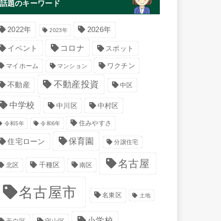
話題のキーワード
2022年
2026年
2023年
コロナ
イベント
スポット
マイホーム
ワクチン
マンション
不動産投資
不動産
中区
中学校
中川区
中村区
住みやすさ
令和5年
令和6年
保育園
住宅ローン
分譲住宅
名古屋
千種区
南区
北区
名古屋市
名東区
土地
小学校