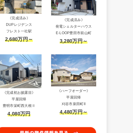
《完成済み》
《完成済み》
DUPレジデンス
発電シェルターハウス
フレスト一社駅
E-LOOP豊田市前山町
2,680万円～
3,280万円～
《ハーフオーダー》
《完成初お披露目》
平屋回帰
平屋回帰
刈谷市泉田町II
豊明市栄町西大根Ⅱ
4,480万円～
4,080万円