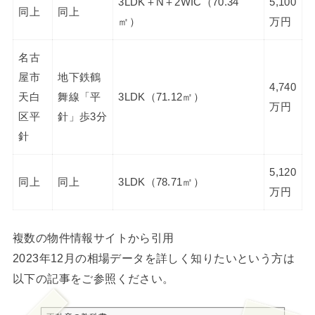
3LDK＋N＋2WIC（70.34
5,100
同上
同上
㎡）
万円
名古
屋市
地下鉄鶴
4,740
天白
舞線「平
3LDK（71.12㎡）
万円
区平
針」歩3分
針
5,120
同上
同上
3LDK（78.71㎡）
万円
複数の物件情報サイトから引用
2023年12月の相場データを詳しく知りたいという方は
以下の記事をご参照ください。