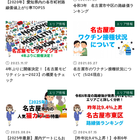
【2020年】愛知県内の各市町村路
令和3年 名古屋市中区の路線価ラ
線価値上がり率TOP15
ンキング
エリア情報
エリア情報
2023.11.17
2021.05.27
4年ぶりに開催決定！【名古屋モビ
名古屋市のワクチン接種状況につ
リティショー2023】の概要をチェ
いて（5/24現在）
ック
エリア情報
エリア情報
2025.08.04
2024.07.15
【2025年最新】屋内デートにもお
【昨年比9.4%上昇！】令和6年