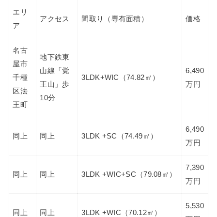
エリ
アクセス
間取り（専有面積）
価格
ア
名古
地下鉄東
屋市
山線「覚
6,490
千種
3LDK+WIC（74.82㎡）
王山」歩
万円
区法
10分
王町
6,490
同上
同上
3LDK +SC（74.49㎡）
万円
7,390
同上
同上
3LDK +WIC+SC（79.08㎡）
万円
5,530
同上
同上
3LDK +WIC（70.12㎡）