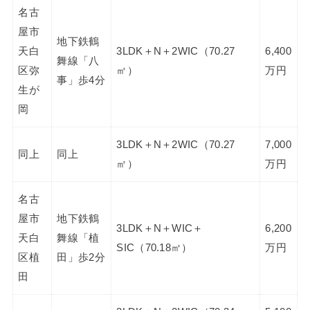
名古
屋市
地下鉄鶴
天白
3LDK＋N＋2WIC（70.27
6,400
舞線「八
区弥
㎡）
万円
事」歩4分
生が
岡
3LDK＋N＋2WIC（70.27
7,000
同上
同上
㎡）
万円
名古
屋市
地下鉄鶴
3LDK＋N＋WIC＋
6,200
天白
舞線「植
SIC（70.18㎡）
万円
区植
田」歩2分
田