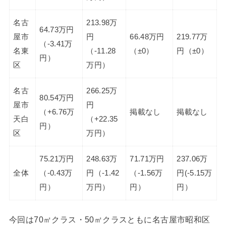
名古
213.98万
64.73万円
屋市
円
66.48万円
219.77万
（-3.41万
名東
（-11.28
（±0）
円（±0）
円）
区
万円）
名古
266.25万
80.54万円
屋市
円
（+6.76万
掲載なし
掲載なし
天白
（+22.35
円）
区
万円）
75.21万円
248.63万
71.71万円
237.06万
全体
（-0.43万
円（-1.42
（-1.56万
円(-5.15万
円）
万円）
円）
円）
今回は70㎡クラス・50㎡クラスともに名古屋市昭和区