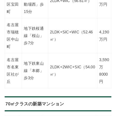
2LDK+WIC（56.61㎡）
区宝田
動場西」歩
万円
町
15分
名古屋
地下鉄桜通
市瑞穂
2LDK+SIC+WIC（52.46
4,190
線「桜山」
区中山
㎡）
万円
歩7分
町
名古屋
3,590
地下鉄東山
市名東
2LDK+2WIC+SIC（54.00
万
線「本郷」
区社が
㎡）
8000
歩3分
丘
円
70㎡クラスの新築マンション