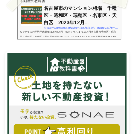
不動産の教科書
名古屋市のマンション相場 千種
区・昭和区・瑞穂区・名東区・天
白区 2023年12月...
https://www.toshinjyuken.co.jp/aichi_nagoya/?p=7036
70㎡クラスの平均平米単価は75.64万円・50㎡クラスは73.27万円名古屋市千種区・昭和
区・瑞穂区・名東区・天白区の新築マンションにおける1㎡あたりの平均平米単価と1坪
あたりの平均坪単価は以下の通りです。（カッコ内の金額：2023年9月度の相場価格との
差額）平均平...