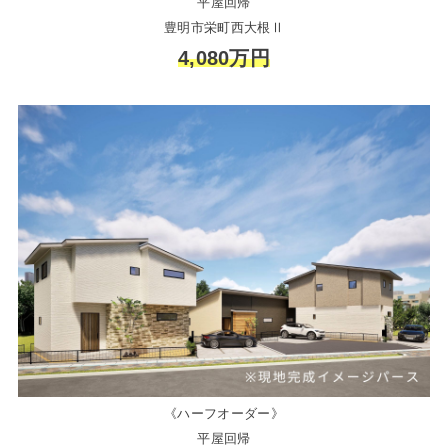
平屋回帰
豊明市栄町西大根Ⅱ
4,080万円
《ハーフオーダー》
平屋回帰