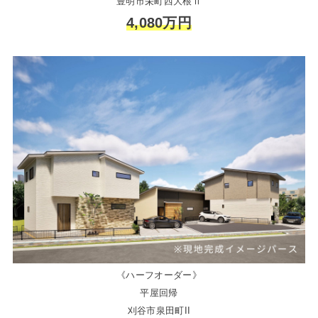
豊明市栄町西大根Ⅱ
4,080万円
《ハーフオーダー》
平屋回帰
刈谷市泉田町II