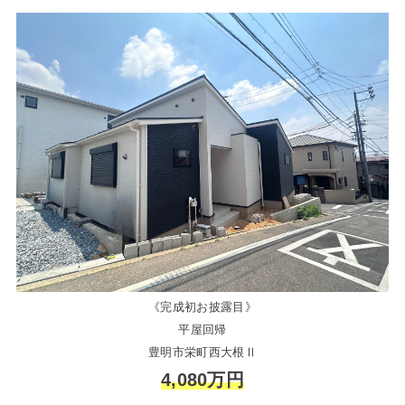
《完成初お披露目》
平屋回帰
豊明市栄町西大根Ⅱ
4,080万円