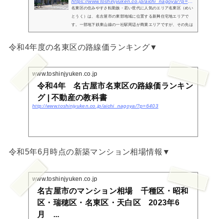
https://www.toshinjyuken.co.jp/aichi_nagoya/?p=233
名東区の住みやすさ転勤族・若い世代に人気のエリア名東区（めい
とうく）は、名古屋市の東部地域に位置する新興住宅地エリアで
す。一部地下鉄東山線の一社駅周辺が商業エリアですが、その先は
住宅街として閑静な地域が広がっています。名東区は丘陵地帯であ
るため湿...
令和4年度の名東区の路線価ランキング▼
www.toshinjyuken.co.jp
令和4年 名古屋市名東区の路線価ランキン
グ | 不動産の教科書
http://www.toshinjyuken.co.jp/aichi_nagoya/?p=6403
令和5年6月時点の新築マンション相場情報▼
www.toshinjyuken.co.jp
名古屋市のマンション相場 千種区・昭和
区・瑞穂区・名東区・天白区 2023年6
月 ...