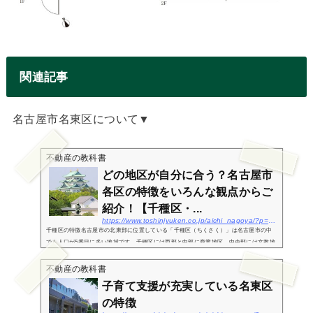
関連記事
名古屋市名東区について▼
不動産の教科書
どの地区が自分に合う？名古屋市
各区の特徴をいろんな観点からご
紹介！【千種区・...
https://www.toshinjyuken.co.jp/aichi_nagoya/?p=196
千種区の特徴名古屋市の北東部に位置している「千種区（ちくさく）」は名古屋市の中
でも人口が5番目に多い地域です。千種区には西部と中部に商業地区、中央部には文教地
区があり、家族世帯にも住みやすい地域構成となっています。千種区の中央部にある池
下、覚王山、...
不動産の教科書
子育て支援が充実している名東区
の特徴