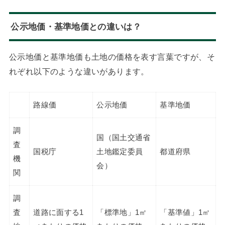
公示地価・基準地価との違いは？
公示地価と基準地価も土地の価格を表す言葉ですが、そ
れぞれ以下のような違いがあります。
路線価
公示地価
基準地価
調
国（国土交通省
査
国税庁
土地鑑定委員
都道府県
機
会）
関
調
査
道路に面する1
「標準地」1㎡
「基準値」1㎡