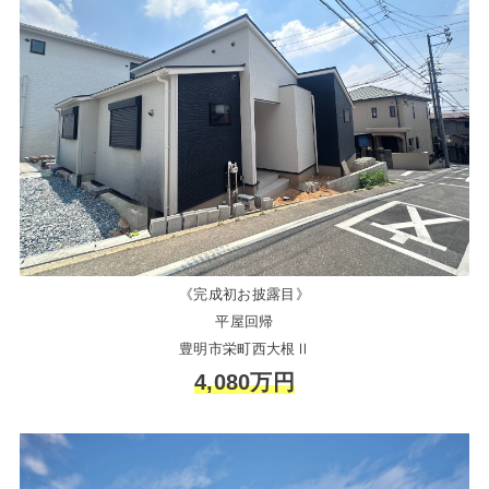
《完成初お披露目》
平屋回帰
豊明市栄町西大根Ⅱ
4,080万円