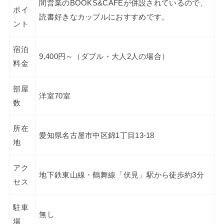
間営業のBOOKS&CAFÉが併設されているので、
ポイ
読書好きなカップルにおすすめです。
ント
宿泊
9,400円～（ダブル・大人2人の場合）
料金
部屋
洋室70室
数
所在
愛知県名古屋市中区錦1丁目13-18
地
アク
地下鉄東山線・鶴舞線「伏見」駅から徒歩約3分
セス
駐車
無し
場