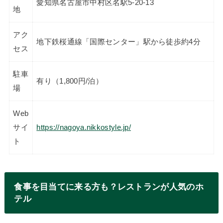
愛知県名古屋市中村区名駅5-20-13
地
アク
地下鉄桜通線「国際センター」駅から徒歩約4分
セス
駐車
有り（1,800円/泊）
場
Web
サイ
https://nagoya.nikkostyle.jp/
ト
食事を目当てに来る方も？レストランが人気のホ
テル