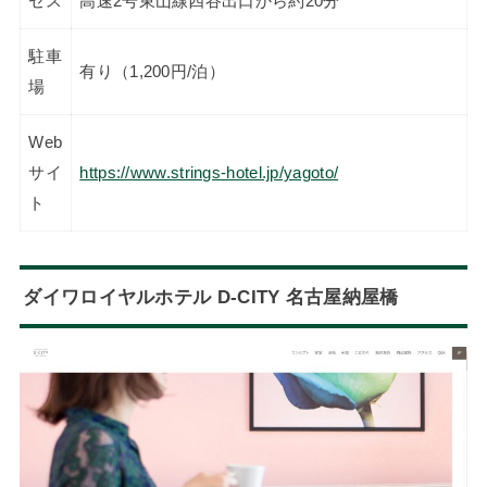
セス
高速2号東山線四谷出口から約20分
駐車
有り（1,200円/泊）
場
Web
サイ
https://www.strings-hotel.jp/yagoto/
ト
ダイワロイヤルホテル D-CITY 名古屋納屋橋