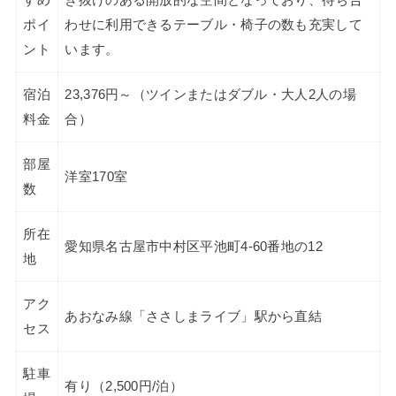
ポイ
わせに利用できるテーブル・椅子の数も充実して
ント
います。
宿泊
23,376円～（ツインまたはダブル・大人2人の場
料金
合）
部屋
洋室170室
数
所在
愛知県名古屋市中村区平池町4-60番地の12
地
アク
あおなみ線「ささしまライブ」駅から直結
セス
駐車
有り（2,500円/泊）