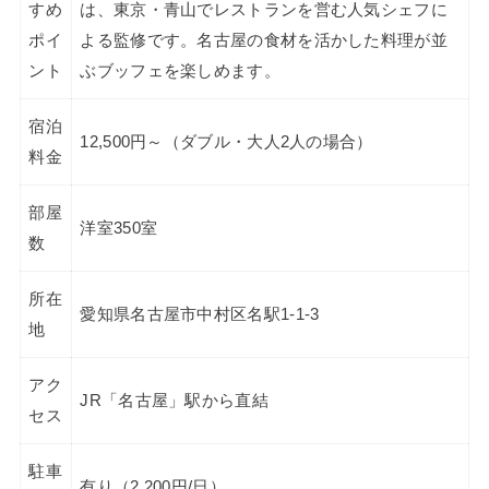
すめ
は、東京・青山でレストランを営む人気シェフに
ポイ
よる監修です。名古屋の食材を活かした料理が並
ント
ぶブッフェを楽しめます。
宿泊
12,500円～（ダブル・大人2人の場合）
料金
部屋
洋室350室
数
所在
愛知県名古屋市中村区名駅1-1-3
地
アク
JR「名古屋」駅から直結
セス
駐車
有り（2,200円/日）