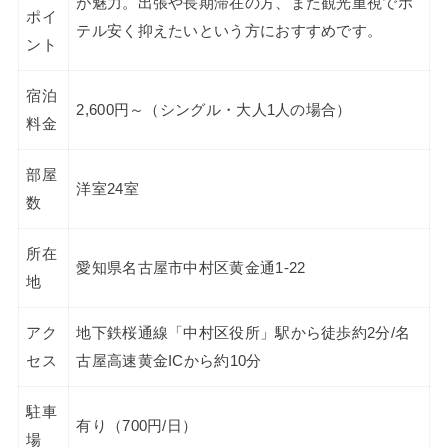
が魅力。出張や長期滞在の方、また観光重視でホ
ポイ
テル安く抑えたいという方におすすめです。
ント
宿泊
2,600円～（シングル・大人1人の場合）
料金
部屋
洋室24室
数
所在
愛知県名古屋市中村区黄金通1-22
地
アク
地下鉄桜通線「中村区役所」駅から徒歩約2分/名
セス
古屋高速黄金ICから約10分
駐車
有り（700円/日）
場