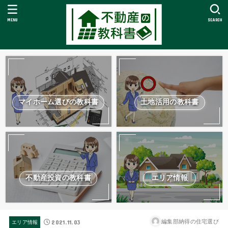
MENU
SEARCH
マイホーム選びの教科書
土地活用の教科書
不動産投資の教科書
エリア情報
2021.11.03
編集部納得の住宅選び
エリア情報