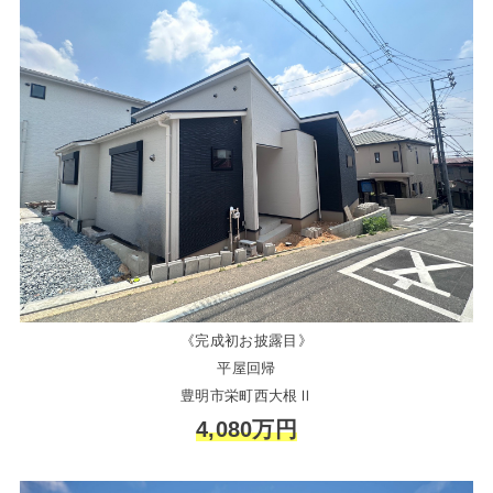
《完成初お披露目》
平屋回帰
豊明市栄町西大根Ⅱ
4,080万円