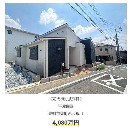
《完成初お披露目》
平屋回帰
豊明市栄町西大根Ⅱ
4,080万円