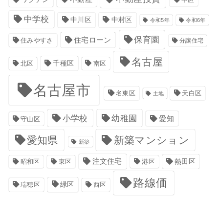
中学校
中川区
中村区
令和5年
令和6年
保育園
住宅ローン
住みやすさ
分譲住宅
名古屋
千種区
南区
北区
名古屋市
名東区
天白区
土地
小学校
幼稚園
愛知
守山区
愛知県
新築マンション
新築
注文住宅
港区
熱田区
昭和区
東区
路線価
緑区
瑞穂区
西区