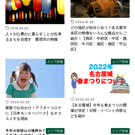
2024.10.08
どの地区が自分に合う？名古屋市
2018.09.28
各区の特徴をいろんな観点からご
人々が心豊かに暮らすことが出来
紹介！【西区・中村区・中区・熱
るまちを目指す 愛西市の特徴
田区・中川区・港区・南区・守山
区】
エリア情報
エリア情報
2022.03.22
2020.06.20
【名古屋城】今年も春まつりの開
家族でお出かけ！アフターコロナ
催が決定！日程・イベント内容な
に【日本モンキーパーク】をオス
どを紹介
スメする理由
エリア情報
エリア情報