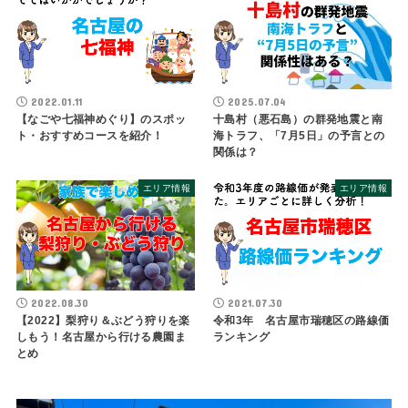
2022.01.11
2025.07.04
【なごや七福神めぐり】のスポッ
十島村（悪石島）の群発地震と南
ト・おすすめコースを紹介！
海トラフ、「7月5日」の予言との
関係は？
エリア情報
エリア情報
2022.08.30
2021.07.30
【2022】梨狩り＆ぶどう狩りを楽
令和3年 名古屋市瑞穂区の路線価
しもう！名古屋から行ける農園ま
ランキング
とめ