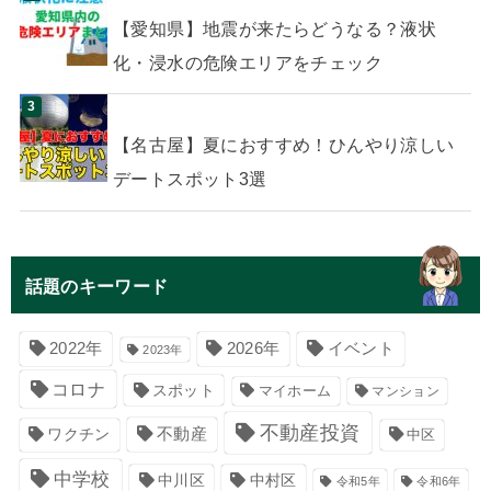
【愛知県】地震が来たらどうなる？液状
化・浸水の危険エリアをチェック
【名古屋】夏におすすめ！ひんやり涼しい
デートスポット3選
話題のキーワード
イベント
2022年
2026年
2023年
コロナ
スポット
マイホーム
マンション
不動産投資
不動産
ワクチン
中区
中学校
中川区
中村区
令和5年
令和6年