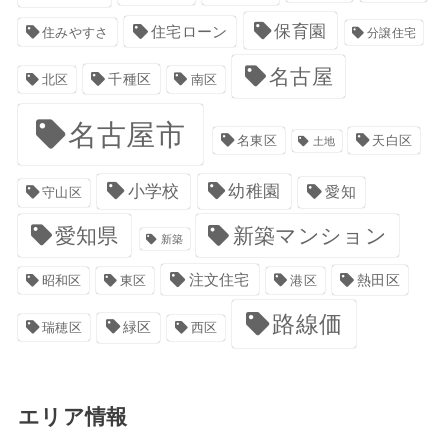
保育園
住宅ローン
住みやすさ
分譲住宅
名古屋
千種区
南区
北区
名古屋市
名東区
天白区
土地
小学校
幼稚園
愛知
守山区
愛知県
新築マンション
新築
注文住宅
港区
熱田区
昭和区
東区
路線価
緑区
瑞穂区
西区
エリア情報