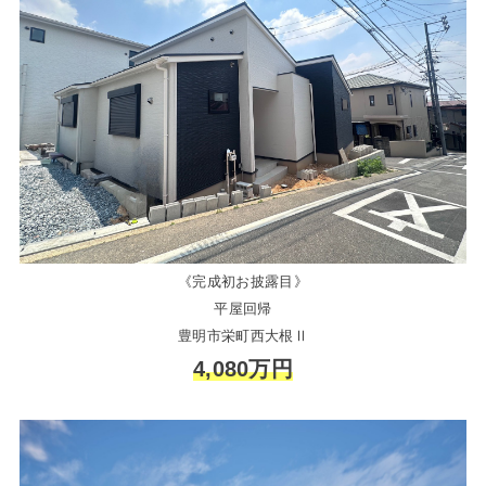
《完成初お披露目》
平屋回帰
豊明市栄町西大根Ⅱ
4,080万円