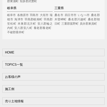
郡東浦町
知多郡武豊町
岐阜県
三重県
岐阜市
各務原市
羽島市
大垣市
瑞
桑名市
四日市市
いなべ市
桑名郡
穂市
海津市
羽島郡岐南町
羽島郡
木曽岬町
桑名郡川越町
桑名郡朝
笠松町
本巣郡北方町
安八郡輪之
日町
三重郡菰野町
員弁郡東員町
内町
安八郡安八町
養老郡養老町
不破郡垂井町
HOME
TOPICS一覧
お客様の声
施工例
売り土地情報