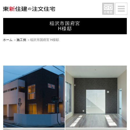
稲沢市国府宮
H様邸
ホーム
施工例
稲沢市国府宮 H様邸