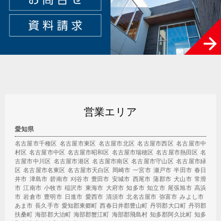
営業エリア
愛知県
名古屋市千種区
名古屋市東区
名古屋市北区
名古屋市西区
名古屋市中
村区
名古屋市中区
名古屋市昭和区
名古屋市瑞穂区
名古屋市熱田区
名
古屋市中川区
名古屋市港区
名古屋市南区
名古屋市守山区
名古屋市緑
区
名古屋市名東区
名古屋市天白区
岡崎市
一宮市
瀬戸市
半田市
春日
井市
津島市
碧南市
刈谷市
豊田市
安城市
西尾市
蒲郡市
犬山市
常滑
市
江南市
小牧市
稲沢市
東海市
大府市
知多市
知立市
尾張旭市
高浜
市
岩倉市
豊明市
日進市
愛西市
清須市
北名古屋市
弥富市
みよし市
あま市
長久手市
愛知郡東郷町
西春日井郡豊山町
丹羽郡大口町
丹羽郡
扶桑町
海部郡大治町
海部郡蟹江町
海部郡飛島村
知多郡阿久比町
知多