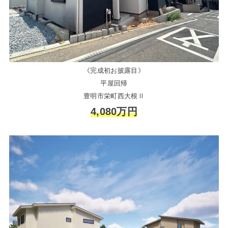
《完成初お披露目》
平屋回帰
豊明市栄町西大根Ⅱ
4,080万円