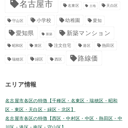
名古屋市
名東区
天白区
土地
小学校
幼稚園
愛知
守山区
愛知県
新築マンション
新築
注文住宅
港区
熱田区
昭和区
東区
路線価
緑区
瑞穂区
西区
エリア情報
名古屋市各区の特徴【千種区・名東区・瑞穂区・昭和
区・東区・天白区・緑区・北区】
名古屋市各区の特徴【西区・中村区・中区・熱田区・中
川区・港区・南区・守山区】