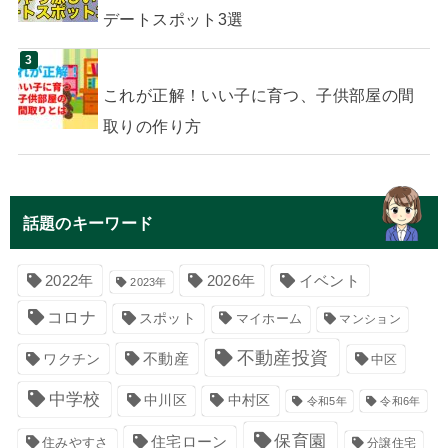
デートスポット3選
これが正解！いい子に育つ、子供部屋の間
取りの作り方
話題のキーワード
イベント
2022年
2026年
2023年
コロナ
スポット
マイホーム
マンション
不動産投資
不動産
ワクチン
中区
中学校
中川区
中村区
令和5年
令和6年
保育園
住宅ローン
住みやすさ
分譲住宅