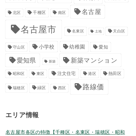
名古屋
千種区
南区
北区
名古屋市
名東区
天白区
土地
小学校
幼稚園
愛知
守山区
愛知県
新築マンション
新築
注文住宅
港区
熱田区
昭和区
東区
路線価
緑区
瑞穂区
西区
エリア情報
名古屋市各区の特徴【千種区・名東区・瑞穂区・昭和