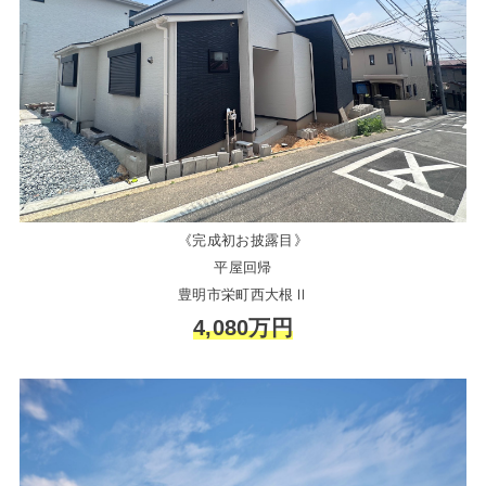
《完成初お披露目》
平屋回帰
豊明市栄町西大根Ⅱ
4,080万円