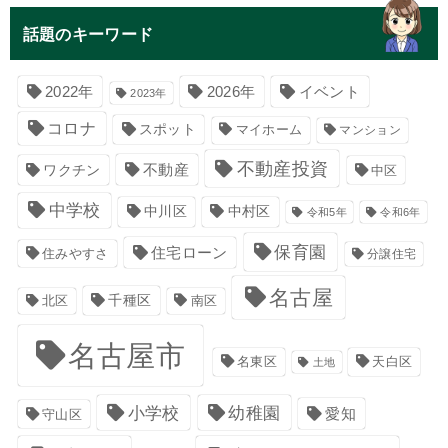
話題のキーワード
イベント
2022年
2026年
2023年
コロナ
スポット
マイホーム
マンション
不動産投資
不動産
ワクチン
中区
中学校
中川区
中村区
令和5年
令和6年
保育園
住宅ローン
住みやすさ
分譲住宅
名古屋
千種区
南区
北区
名古屋市
名東区
天白区
土地
小学校
幼稚園
愛知
守山区