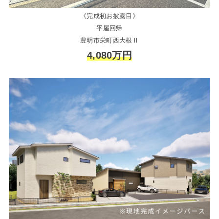
《完成初お披露目》
平屋回帰
豊明市栄町西大根Ⅱ
4,080万円