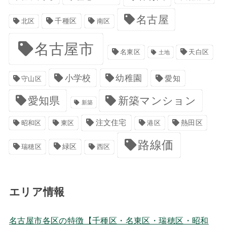
名古屋
千種区
南区
北区
名古屋市
名東区
天白区
土地
小学校
幼稚園
愛知
守山区
愛知県
新築マンション
新築
注文住宅
港区
熱田区
昭和区
東区
路線価
緑区
瑞穂区
西区
エリア情報
名古屋市各区の特徴【千種区・名東区・瑞穂区・昭和