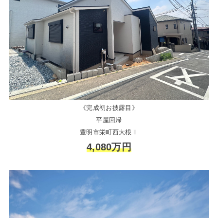
《完成初お披露目》
平屋回帰
豊明市栄町西大根Ⅱ
4,080万円