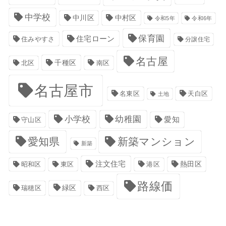
中学校
中川区
中村区
令和5年
令和6年
保育園
住宅ローン
住みやすさ
分譲住宅
名古屋
千種区
南区
北区
名古屋市
名東区
天白区
土地
小学校
幼稚園
愛知
守山区
愛知県
新築マンション
新築
注文住宅
港区
熱田区
昭和区
東区
路線価
緑区
瑞穂区
西区