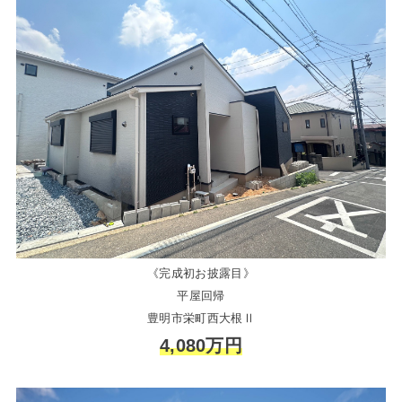
《完成初お披露目》
平屋回帰
豊明市栄町西大根Ⅱ
4,080万円