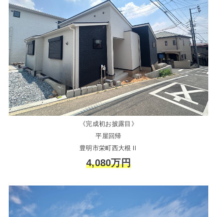
《完成初お披露目》
平屋回帰
豊明市栄町西大根Ⅱ
4,080万円