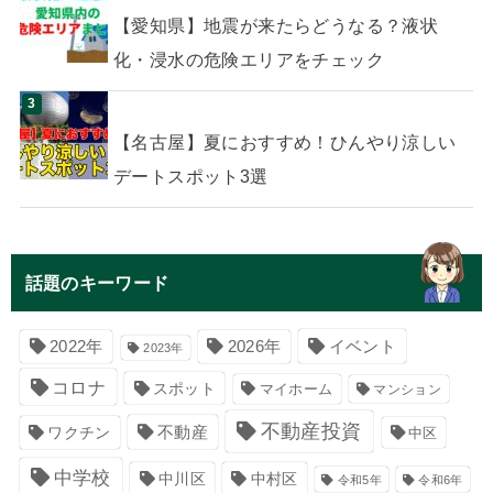
【愛知県】地震が来たらどうなる？液状
化・浸水の危険エリアをチェック
【名古屋】夏におすすめ！ひんやり涼しい
デートスポット3選
話題のキーワード
イベント
2022年
2026年
2023年
コロナ
スポット
マイホーム
マンション
不動産投資
不動産
ワクチン
中区
中学校
中川区
中村区
令和5年
令和6年