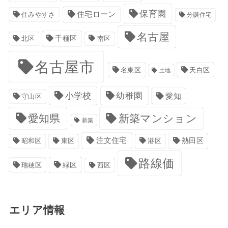
保育園
住宅ローン
住みやすさ
分譲住宅
名古屋
千種区
南区
北区
名古屋市
名東区
天白区
土地
小学校
幼稚園
愛知
守山区
愛知県
新築マンション
新築
注文住宅
港区
熱田区
昭和区
東区
路線価
緑区
瑞穂区
西区
エリア情報