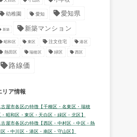
天白区
守山区
愛知県
幼稚園
愛知
新築マンション
新築
注文住宅
港区
昭和区
東区
緑区
熱田区
瑞穂区
西区
路線価
エリア情報
名古屋市各区の特徴【千種区・名東区・瑞穂
区・昭和区・東区・天白区・緑区・北区】
名古屋市各区の特徴【西区・中村区・中区・熱
田区・中川区・港区・南区・守山区】