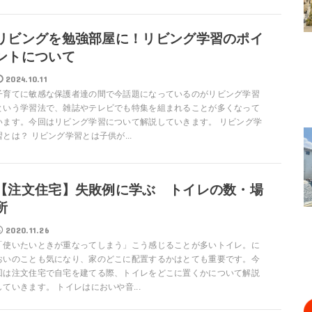
リビングを勉強部屋に！リビング学習のポイ
ントについて
2024.10.11
子育てに敏感な保護者達の間で今話題になっているのがリビング学習
という学習法で、雑誌やテレビでも特集を組まれることが多くなって
います。今回はリビング学習について解説していきます。 リビング学
習とは？ リビング学習とは子供が...
【注文住宅】失敗例に学ぶ トイレの数・場
所
2020.11.26
「使いたいときが重なってしまう」こう感じることが多いトイレ。に
おいのことも気になり、家のどこに配置するかはとても重要です。今
回は注文住宅で自宅を建てる際、トイレをどこに置くかについて解説
していきます。 トイレはにおいや音...