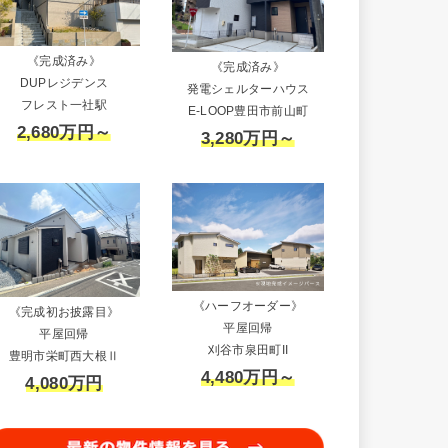
《完成済み》
《完成済み》
DUPレジデンス
発電シェルターハウス
フレスト一社駅
E-LOOP豊田市前山町
2,680万円～
3,280万円～
《ハーフオーダー》
《完成初お披露目》
平屋回帰
平屋回帰
刈谷市泉田町II
豊明市栄町西大根Ⅱ
4,480万円～
4,080万円