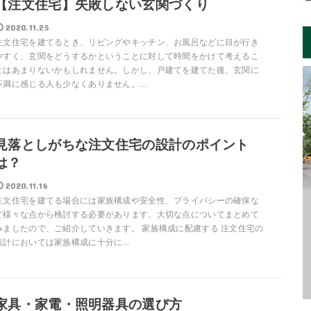
【注文住宅】失敗しない玄関づくり
2020.11.25
注文住宅を建てるとき、リビングやキッチン、お風呂などに目が行き
やすく、玄関をどうするかということに対して時間をかけて考えるこ
とはあまりないかもしれません。しかし、戸建てを建てた後、玄関に
不満に感じる人も少なくありません。...
見落としがちな注文住宅の設計のポイント
は？
2020.11.16
注文住宅を建てる場合には家族構成や安全性、プライバシーの確保な
ど様々な点から検討する必要があります。大切な点についてまとめて
みましたので、ご紹介していきます。 家族構成に配慮する 注文住宅の
設計においては家族構成に十分に...
家具・家電・照明器具の選び方