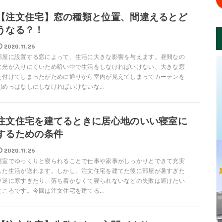
【注文住宅】窓の種類と位置、間違えるとど
うなる？！
2020.11.25
部屋に設置する窓によって、生活に大きな影響を与えます。昼間なの
に光が入りにくいため暗い中で生活をしなければいけない、大きな窓
を付けてしまったがために通りから室内が見えてしまってカーテンを
閉めっぱなしにしなければいけないな...
注文住宅を建てるときに居心地のいい寝室に
するための条件
2020.11.25
寝室でゆっくりと寝られることで仕事や家事がしっかりとできて充実
した生活が送れます。しかし、注文住宅を建てた後に部屋が暑すぎた
り逆に寒すぎたり、落ち着かなくて寝られないなどの失敗は避けたい
ところです。今回は注文住宅を建てる...