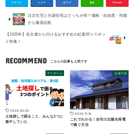
ツイート
シェア
はてブ
送る
Pocket
注文住宅と分譲住宅はどっちが得？価格・自由度・性能
から徹底比較
【2025年】名古屋から行けるおすすめの紅葉狩りスポッ
ト特集！
RECOMMEND
マイホーム
お金の話
2026.08.05
2020.11.16
土地探しで困ること、みんな3つに
これでわかる！自宅の太陽光発電
集中していた
で稼ぐ方法