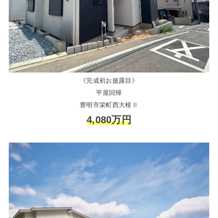
《完成初お披露目》
平屋回帰
豊明市栄町西大根Ⅱ
4,080万円