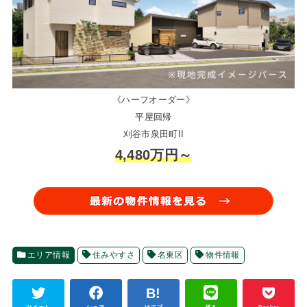
《ハーフオーダー》
平屋回帰
刈谷市泉田町II
4,480万円～
エリア情報
住みやすさ
名東区
物件情報
ツイート
シェア
はてブ
送る
Pocket