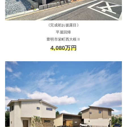
《完成初お披露目》
平屋回帰
豊明市栄町西大根Ⅱ
4,080万円