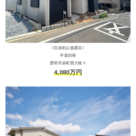
《完成初お披露目》
平屋回帰
豊明市栄町西大根Ⅱ
4,080万円